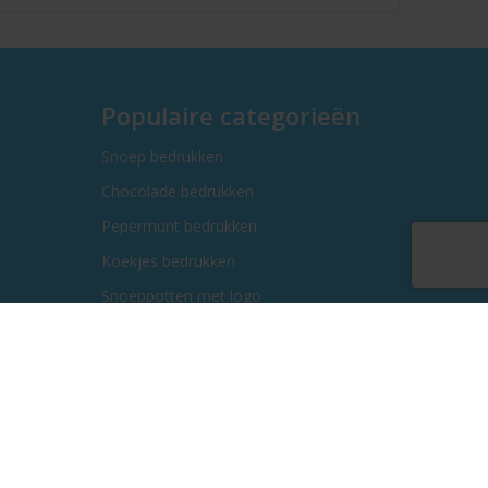
Populaire categorieën
Snoep bedrukken
Chocolade bedrukken
Pepermunt bedrukken
Koekjes bedrukken
Snoeppotten met logo
Kauwgom bedrukken
Kerstgeschenken bedrukken