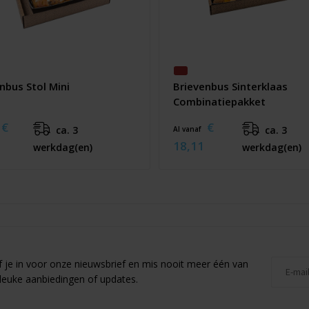
nbus Stol Mini
Brievenbus Sinterklaas
Combinatiepakket
€
€
ca. 3
ca. 3
Al vanaf
18,11
werkdag(en)
werkdag(en)
jf je in voor onze nieuwsbrief en mis nooit meer één van
leuke aanbiedingen of updates.