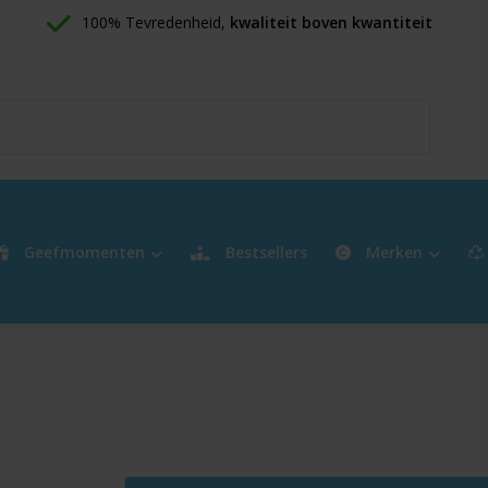
100% Tevredenheid, 
kwaliteit boven kwantiteit
Geefmomenten
Bestsellers
Merken