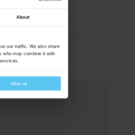
About
se our traffic. We also share
ers who may combine it with
 services.
Allow all