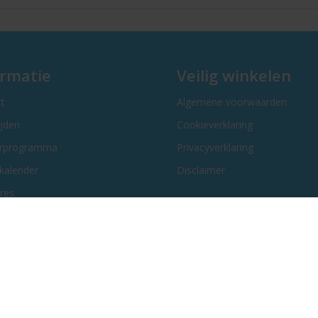
ormatie
Veilig winkelen
t
Algemene voorwaarden
ijden
Cookieverklaring
erprogramma
Privacyverklaring
kalender
Disclaimer
res