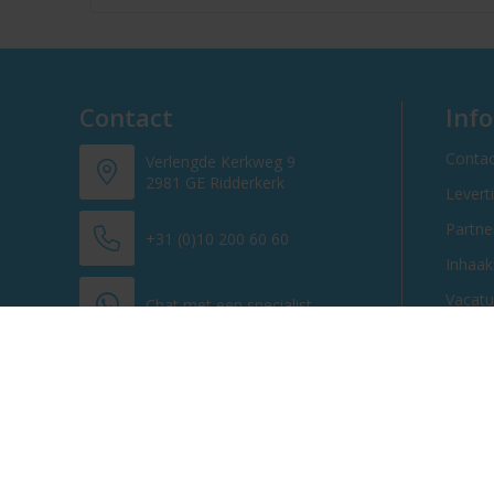
Contact
Inf
Contac
Verlengde Kerkweg 9
2981 GE Ridderkerk
Levert
Partn
+31 (0)10 200 60 60
Inhaak
Vacatu
Chat met een specialist
info@promosnoepje.nl
Contacteer ons