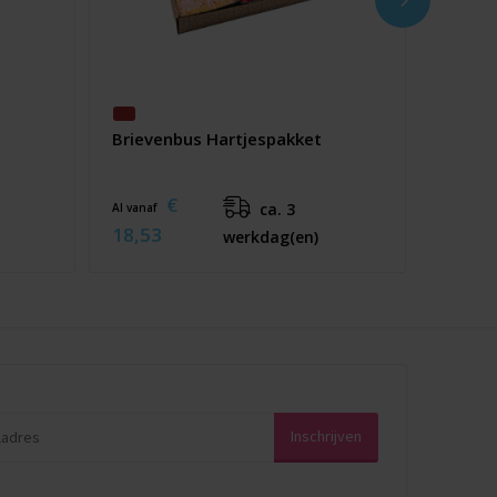
Brievenbus Hartjespakket
€
ca. 3
Al vanaf
18,53
werkdag(en)