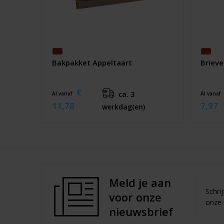
Bakpakket Appeltaart
Brieve
€
ca. 3
Al vanaf
Al vanaf
11,78
7,97
werkdag(en)
Meld je aan
Schri
voor onze
onze 
nieuwsbrief