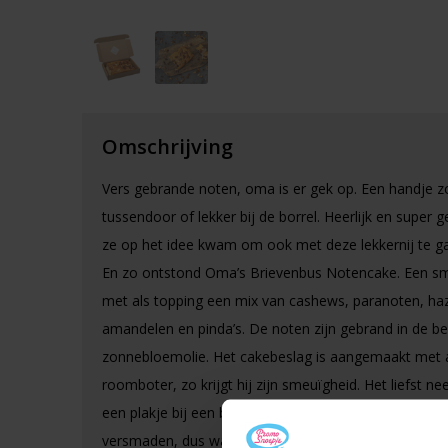
Omschrijving
Vers gebrande noten, oma is er gek op. Een handje 
tussendoor of lekker bij de borrel. Heerlijk en super 
ze op het idee kwam om ook met deze lekkernij te g
En zo ontstond Oma’s Brievenbus Notencake. Een s
met als topping een mix van cashews, paranoten, ha
amandelen en pinda’s. De noten zijn gebrand in de be
zonnebloemolie. Het cakebeslag is aangemaakt met a
roomboter, zo krijgt hij zijn smeuïgheid. Het liefst 
een plakje bij een bakje thee of koffie. Maar hij is niet
versmaden, dus waarschijnlijk pak je ook een plakje bi