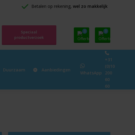
Betalen op rekening, 
wel zo makkelijk
0
0
Speciaal
productverzoek
+31
(0)10
Duurzaam
Aanbiedingen
WhatsApp
200
60
60