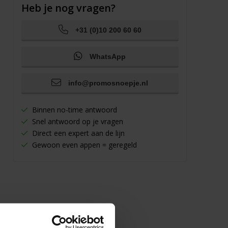
Heb je nog vragen?
+31 (0)10 200 60 60
WhatsApp
info@promosnoepje.nl
Binnen no-time antwoord
Snel antwoord op je vragen
Direct een expert aan de lijn
Gewoon even appen = geregeld