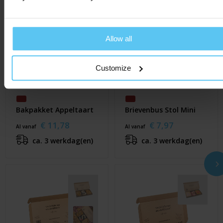
Allow all
Customize
Bakpakket Appeltaart
Brievenbus Stol Mini
€ 11,78
€ 7,97
Al vanaf
Al vanaf
ca. 3 werkdag(en)
ca. 3 werkdag(en)