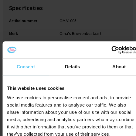
Specificaties
Artikelnummer
OMA1005
Merk
Oma's Brievenbustaart
Kleur
Bruin
Afmeting
16 x 30 x 3 cm
Consent
Details
About
Inhoud
Zonder kaartje
This website uses cookies
We use cookies to personalise content and ads, to provide
Gerelateerde producten
social media features and to analyse our traffic. We also
share information about your use of our site with our social
media, advertising and analytics partners who may combine
it with other information that you’ve provided to them or that
they’ve collected from your use of their services.