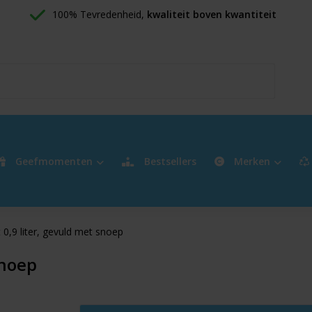
100% Tevredenheid, 
kwaliteit boven kwantiteit
Geefmomenten
Bestsellers
Merken
0,9 liter, gevuld met snoep
snoep