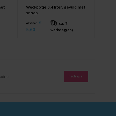
met
Weckpotje 0,4 liter, gevuld met
snoep
€
ca. 7
Al vanaf
5,60
werkdag(en)