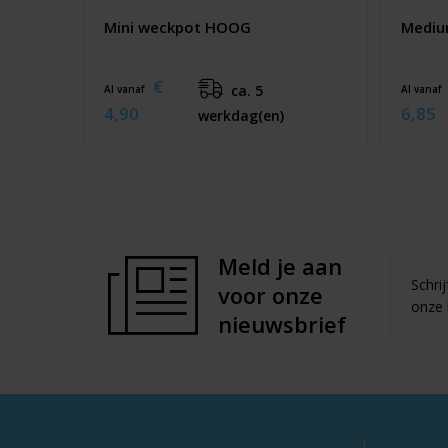
Mini weckpot HOOG
Mediu
€
ca. 5
Al vanaf
Al vanaf
4,90
6,85
werkdag(en)
Meld je aan
Schri
voor onze
onze 
nieuwsbrief