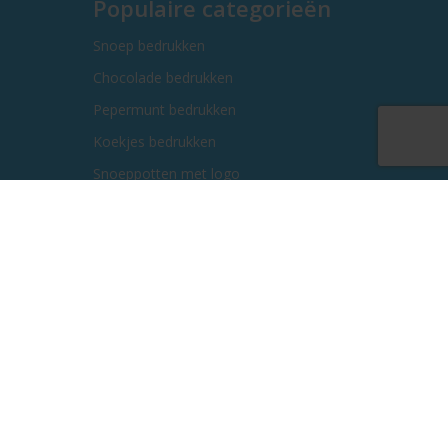
Populaire categorieën
Snoep bedrukken
Chocolade bedrukken
Pepermunt bedrukken
Koekjes bedrukken
Snoeppotten met logo
Kauwgom bedrukken
Kerstgeschenken bedrukken