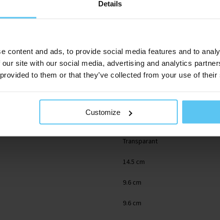
Details
e content and ads, to provide social media features and to analy
 our site with our social media, advertising and analytics partn
 provided to them or that they’ve collected from your use of their
1788.102_11693
Customize
Glas
Transparant
14.5 cm
9.6 cm
9.6 cm