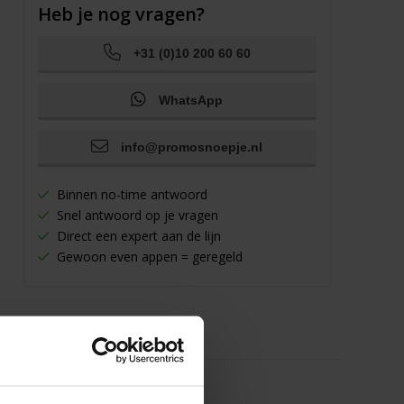
Heb je nog vragen?
+31 (0)10 200 60 60
WhatsApp
info@promosnoepje.nl
Binnen no-time antwoord
Snel antwoord op je vragen
Direct een expert aan de lijn
Gewoon even appen = geregeld