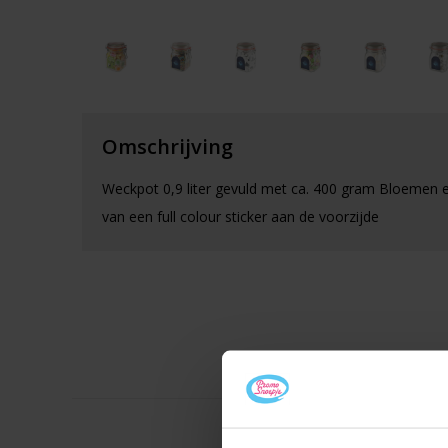
Omschrijving
Weckpot 0,9 liter gevuld met ca. 400 gram Bloemen 
van een full colour sticker aan de voorzijde