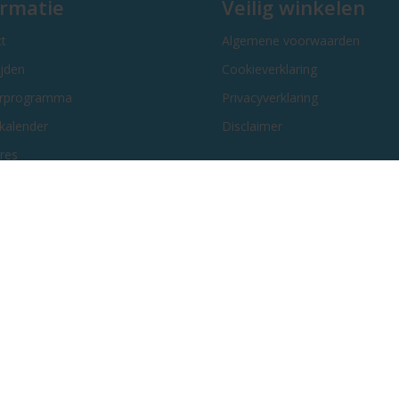
ormatie
Veilig winkelen
t
Algemene voorwaarden
ijden
Cookieverklaring
erprogramma
Privacyverklaring
kalender
Disclaimer
res