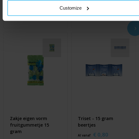
€ 0,25
€ 0,33
Customize
Al vanaf
Al vanaf
ca. 15 werkdag(en)
Zakje eigen vorm
Triset - 15 gram
fruitgummetje 15
beertjes
gram
€ 0,80
Al vanaf