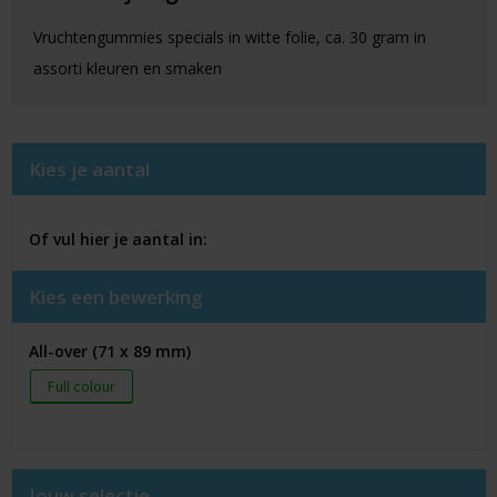
Vruchtengummies specials in witte folie, ca. 30 gram in
assorti kleuren en smaken
Kies je aantal
Of vul hier je aantal in:
Kies een bewerking
All-over (71 x 89 mm)
Full colour
Jouw selectie