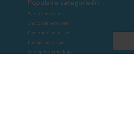
Populaire categorieën
Snoep bedrukken
Chocolade bedrukken
Pepermunt bedrukken
Koekjes bedrukken
Snoeppotten met logo
Kauwgom bedrukken
Kerstgeschenken bedrukken