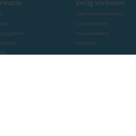
ormatie
Veilig winkelen
t
Algemene voorwaarden
ijden
Cookieverklaring
erprogramma
Privacyverklaring
kalender
Disclaimer
res