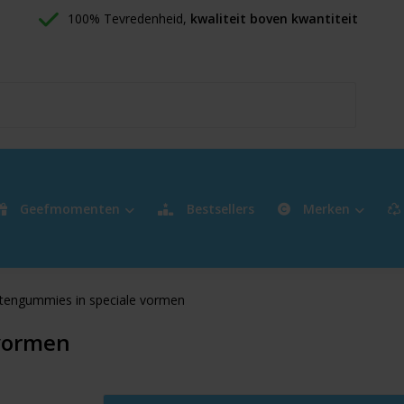
100% Tevredenheid, 
kwaliteit boven kwantiteit
Geefmomenten
Bestsellers
Merken
tengummies in speciale vormen
vormen