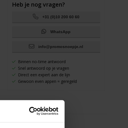
Heb je nog vragen?
+31 (0)10 200 60 60
WhatsApp
info@promosnoepje.nl
Binnen no-time antwoord
Snel antwoord op je vragen
Direct een expert aan de lijn
Gewoon even appen = geregeld