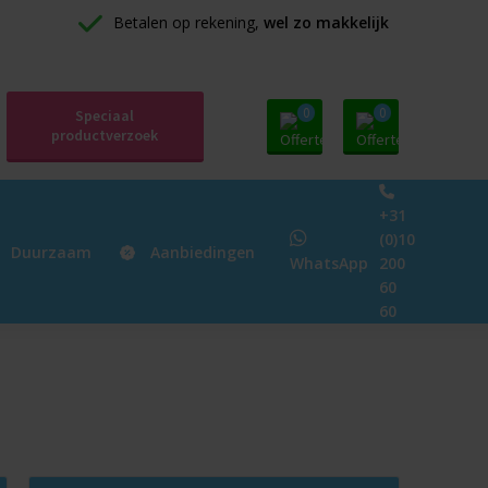
Betalen op rekening, 
wel zo makkelijk
0
0
Speciaal
productverzoek
+31
(0)10
Duurzaam
Aanbiedingen
WhatsApp
200
60
60