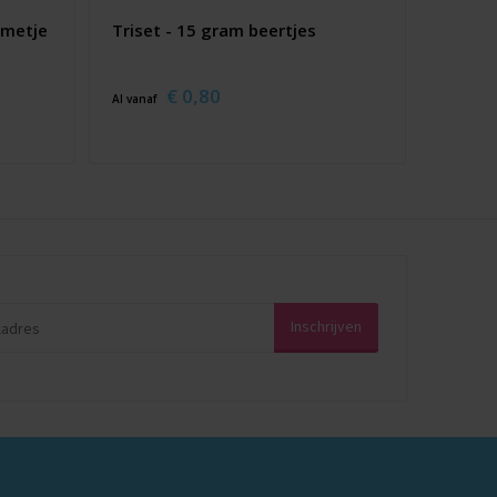
mmetje
Triset - 15 gram beertjes
€ 0,80
Al vanaf