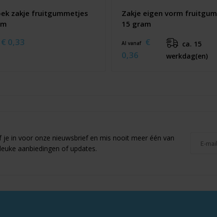
oek zakje fruitgummetjes
Zakje eigen vorm fruitgu
am
15 gram
€ 0,33
€
ca. 15
Al vanaf
0,36
werkdag(en)
jf je in voor onze nieuwsbrief en mis nooit meer één van
leuke aanbiedingen of updates.