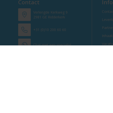
Contact
Inf
Contac
Verlengde Kerkweg 9
2981 GE Ridderkerk
Levert
Partn
+31 (0)10 200 60 60
Inhaak
Vacatu
Chat met een specialist
info@promosnoepje.nl
Contacteer ons
© 2013 - 2026 Promosnoepje.nl