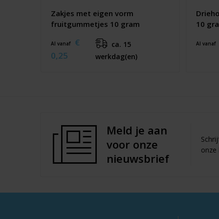
Zakjes met eigen vorm
Drieh
fruitgummetjes 10 gram
10 gr
€
ca. 15
Al vanaf
Al vanaf
0,25
werkdag(en)
Meld je aan
Schri
voor onze
onze 
nieuwsbrief