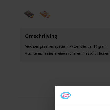
Omschrijving
Vruchtengummies special in witte folie, ca. 10 gram
vruchtengummies in eigen vorm en in assorti kleure