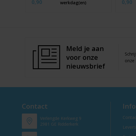
0,90
0,90
werkdag(en)
Meld je aan
Schri
voor onze
onze 
nieuwsbrief
Contact
Inf
Contac
Verlengde Kerkweg 9
2981 GE Ridderkerk
Levert