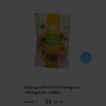
Zakje gevuld met BIO winegums
/ Biologische colafles
€
ca. 15
Al vanaf