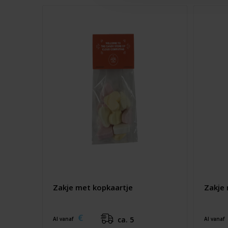
Zakje met kopkaartje
Zakje 
€
ca. 5
Al vanaf
Al vanaf