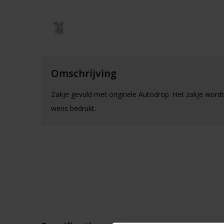
Omschrijving
Zakje gevuld met originele Autodrop. Het zakje word
wens bedrukt.