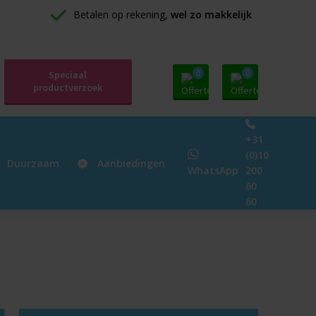
Betalen op rekening, 
wel zo makkelijk
0
0
Speciaal
productverzoek
+31
(0)10
Duurzaam
Aanbiedingen
WhatsApp
200
60
60