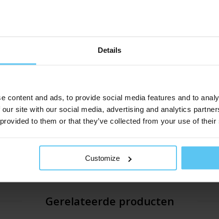
Details
146103
e content and ads, to provide social media features and to analy
15 cm
 our site with our social media, advertising and analytics partn
 provided to them or that they’ve collected from your use of their
10 cm
140 zakjes in een karton
Customize
Gerelateerde producten