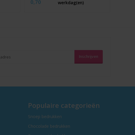
0,70
werkdag(en)
Populaire categorieën
Snoep bedrukken
Chocolade bedrukken