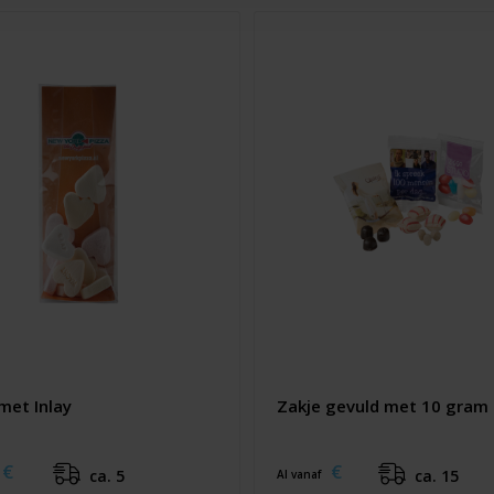
met Inlay
Zakje gevuld met 10 gram
€
€
ca. 5
ca. 15
Al vanaf