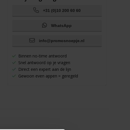
+31 (0)10 200 60 60
WhatsApp
info@promosnoepje.nl
Binnen no-time antwoord
Snel antwoord op je vragen
Direct een expert aan de lijn
Gewoon even appen = geregeld