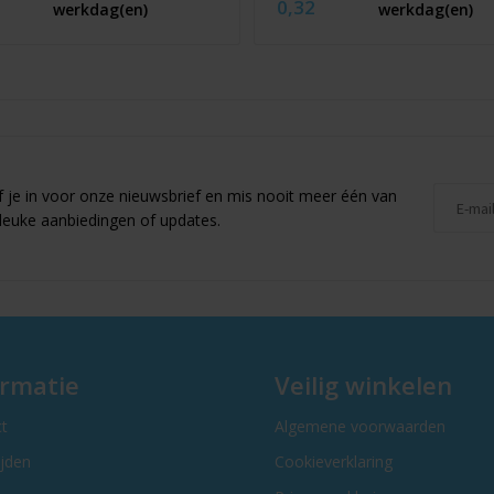
0,32
werkdag(en)
werkdag(en)
jf je in voor onze nieuwsbrief en mis nooit meer één van
leuke aanbiedingen of updates.
ormatie
Veilig winkelen
t
Algemene voorwaarden
ijden
Cookieverklaring