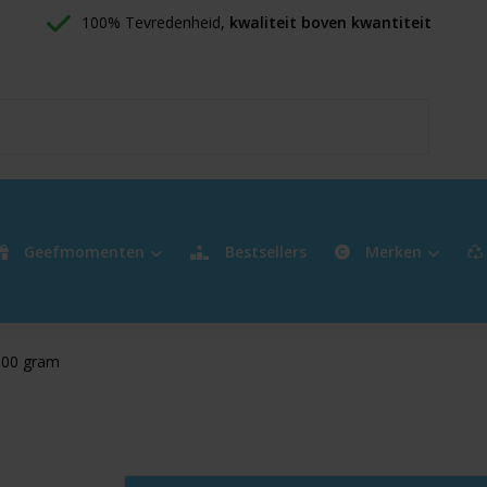
100% Tevredenheid, 
kwaliteit boven kwantiteit
Geefmomenten
Bestsellers
Merken
100 gram