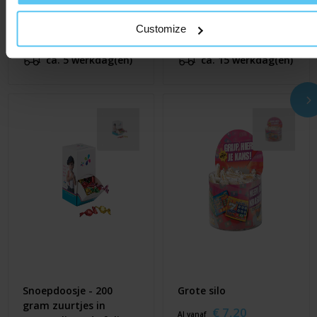
Kleine silo
Autodrop doosje
Customize
€ 2,15
€ 5,50
Al vanaf
Al vanaf
ca. 5 werkdag(en)
ca. 15 werkdag(en)
Snoepdoosje - 200
Grote silo
gram zuurtjes in
€ 7,20
Al vanaf