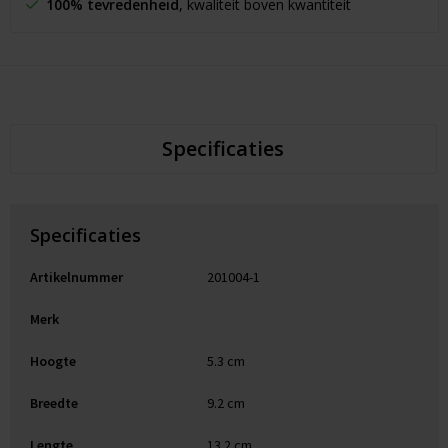
100% tevredenheid
, kwaliteit boven kwantiteit
Specificaties
Specificaties
Artikelnummer
201004-1
Merk
Hoogte
5.3 cm
Breedte
9.2 cm
Lengte
13.2 cm