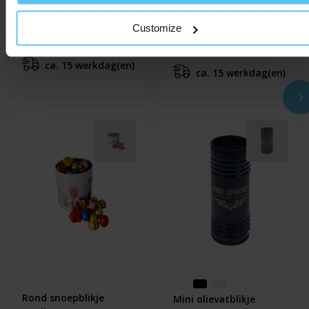
Verfblikje 99 x 119 mm
Verfblikje 108 x 132
Customize
mm
€ 6,55
Al vanaf
€ 8,15
Al vanaf
ca. 15 werkdag(en)
ca. 15 werkdag(en)
Rond snoepblikje
Mini olievatblikje