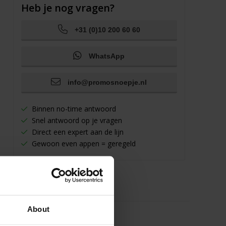
Heb je nog vragen?
+31 (0)10 200 60 60
WhatsApp
info@promosnoepje.nl
Binnen no-time antwoord
Snel antwoord op je vragen
Direct een expert aan de lijn
Gewoon even appen = geregeld
About