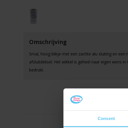
Omschrijving
Smal, hoog blikje met een zachte alu sluiting en een
afsluitdeksel. Het wikkel is geheel naar eigen wens in f
bedrukt.
Consent