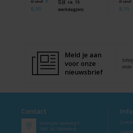
€
ca. 15
Al vanaf
Al vanaf
6,55
8,15
werkdag(en)
Meld je aan
Schri
voor onze
onze 
nieuwsbrief
Contact
Inf
Contac
Verlengde Kerkweg 9
2981 GE Ridderkerk
Levert