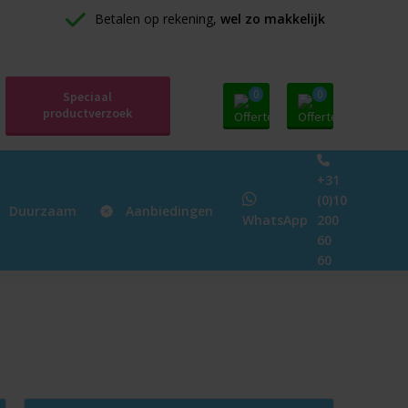
Betalen op rekening, 
wel zo makkelijk
0
0
Speciaal
productverzoek
+31
(0)10
Duurzaam
Aanbiedingen
WhatsApp
200
60
60