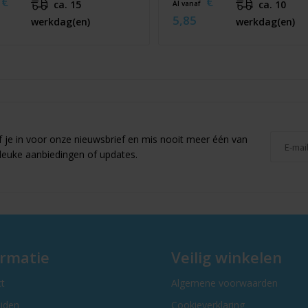
€
€
ca. 15
ca. 10
Al vanaf
5,85
werkdag(en)
werkdag(en)
jf je in voor onze nieuwsbrief en mis nooit meer één van
leuke aanbiedingen of updates.
ormatie
Veilig winkelen
t
Algemene voorwaarden
ijden
Cookieverklaring