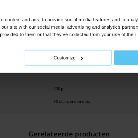
e content and ads, to provide social media features and to analy
 our site with our social media, advertising and analytics partn
 provided to them or that they’ve collected from your use of their
101040
Customize
6.3 cm
250 g
30 stuks in een doos
Gerelateerde producten