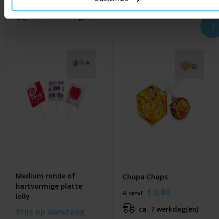
€ 0,10
Al vanaf
ca. 20 werkdag(en)
ca. 15 werkdag(en)
Medium ronde of
Chupa Chups
hartvormige platte
€ 0,80
Al vanaf
lolly
ca. 7 werkdag(en)
Prijs op aanvraag