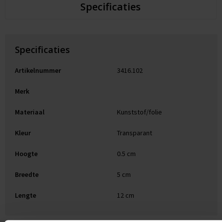
Specificaties
Specificaties
Artikelnummer
3416.102
Merk
Materiaal
Kunststof/folie
Kleur
Transparant
Hoogte
0.5 cm
Breedte
5 cm
Lengte
12 cm