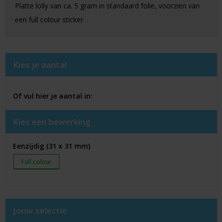
Platte lolly van ca. 5 gram in standaard folie, voorzien van
een full colour sticker
Kies je aantal
Of vul hier je aantal in:
Kies een bewerking
Eenzijdig (31 x 31 mm)
Full colour
Jouw selectie