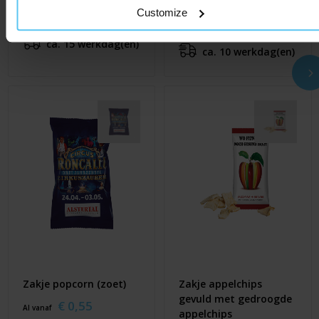
zoet / zout - 100 gram
€ 2,60
Customize
Al vanaf
€ 1,65
Al vanaf
ca. 15 werkdag(en)
ca. 10 werkdag(en)
Zakje popcorn (zoet)
Zakje appelchips
gevuld met gedroogde
€ 0,55
Al vanaf
appelchips