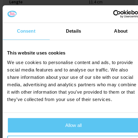
Lengte
11.4 cm
Consent
Details
About
Gerelateerde producten
This website uses cookies
We use cookies to personalise content and ads, to provide
social media features and to analyse our traffic. We also
share information about your use of our site with our social
media, advertising and analytics partners who may combine
it with other information that you’ve provided to them or that
they’ve collected from your use of their services.
Allow all
Powerbar energyreep
Magnetron popcorn -