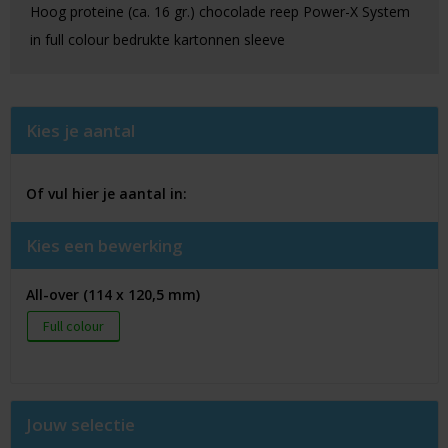
Hoog proteine (ca. 16 gr.) chocolade reep Power-X System
in full colour bedrukte kartonnen sleeve
Kies je aantal
Of vul hier je aantal in:
Kies een bewerking
All-over (114 x 120,5 mm)
Full colour
Jouw selectie