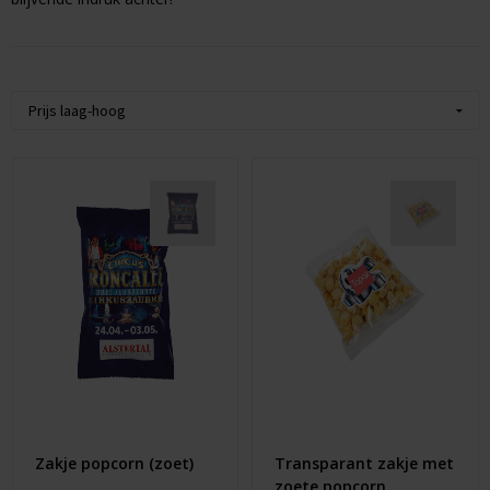
Pickwick
Koffie & Thee
Kerst
Taart
Waterijs
Zakje popcorn (zoet)
Transparant zakje met
zoete popcorn