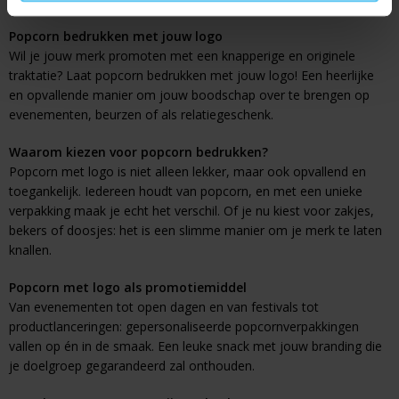
Popcorn bedrukken met jouw logo
Wil je jouw merk promoten met een knapperige en originele
traktatie? Laat popcorn bedrukken met jouw logo! Een heerlijke
en opvallende manier om jouw boodschap over te brengen op
evenementen, beurzen of als relatiegeschenk.
Waarom kiezen voor popcorn bedrukken?
Popcorn met logo is niet alleen lekker, maar ook opvallend en
toegankelijk. Iedereen houdt van popcorn, en met een unieke
verpakking maak je echt het verschil. Of je nu kiest voor zakjes,
bekers of doosjes: het is een slimme manier om je merk te laten
knallen.
Popcorn met logo als promotiemiddel
Van evenementen tot open dagen en van festivals tot
productlanceringen: gepersonaliseerde popcornverpakkingen
vallen op én in de smaak. Een leuke snack met jouw branding die
je doelgroep gegarandeerd zal onthouden.