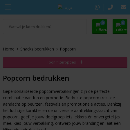
0
0
Ga naar Promosupply.nl
KING Pepermunt
Snoep
Zomer
Home
Snacks bedrukken
Popcorn
Alle promosupply
Sportlife
Chocolade
Oranje artikelen
Toon filteropties
Chupa Chups
Pepermunt
Dag van de Zorg
Popcorn bedrukken
Pringles
Kauwgom
Door de Brievenbus
Gepersonaliseerde popcornverpakkingen zijn dé perfecte
Tic Tac
Koekjes
Beurs
combinatie van fun en promotie. Bedrukte popcorn trekt de
aandacht op beurzen, festivals en promotionele acties. Dankzij
Autodrop
Snacks
Pasen
het luchtige karakter en de universele aantrekkingskracht van
popcorn, geef je jouw doelgroep iets lekkers én onvergetelijks
Dextro Energie
Snoeppotten
Sinterklaas
mee. Kies jouw verpakking, ontwerp jouw branding en laat een
blijvende indruk achter!