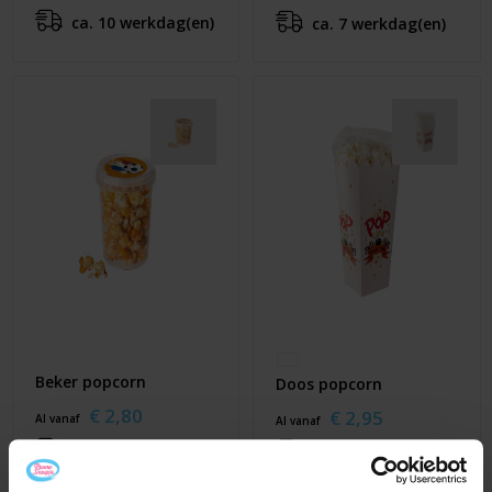
ca. 10 werkdag(en)
ca. 7 werkdag(en)
Beker popcorn
Doos popcorn
€ 2,80
€ 2,95
Al vanaf
Al vanaf
ca. 7 werkdag(en)
ca. 7 werkdag(en)