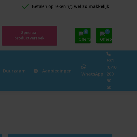
Betalen op rekening, 
wel zo makkelijk
0
0
Speciaal
productverzoek
+31
(0)10
Duurzaam
Aanbiedingen
WhatsApp
200
60
60