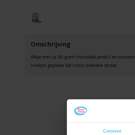
Omschrijving
Blikje met ca. 60 gram chocolade pinda's en voorzie
rondom geplakte full colour bedrukte sticker
Consent