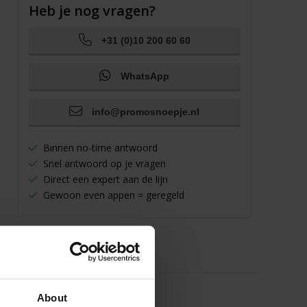
Heb je nog vragen?
+31 (0)10 200 60 60
WhatsApp
info@promosnoepje.nl
Binnen no-time antwoord
Snel antwoord op je vragen
Direct een expert aan de lijn
Gewoon even appen = geregeld
About