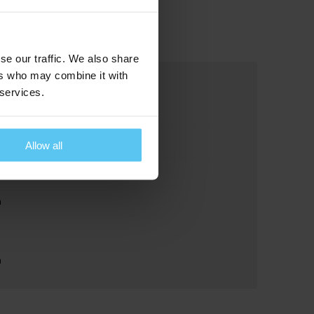
se our traffic. We also share
ers who may combine it with
 services.
100
ol
Allow all
m
m