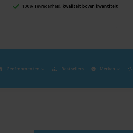
100% Tevredenheid, 
kwaliteit boven kwantiteit
Geefmomenten
Bestsellers
Merken