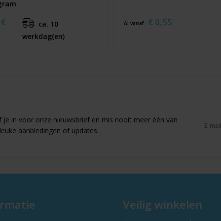
 gram
€
€ 0,55
ca. 10
Al vanaf
werkdag(en)
jf je in voor onze nieuwsbrief en mis nooit meer één van
leuke aanbiedingen of updates.
ormatie
Veilig winkelen