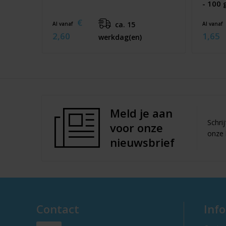
- 100
€
ca. 15
Al vanaf
Al vanaf
2,60
1,65
werkdag(en)
Meld je aan
Schri
voor onze
onze 
nieuwsbrief
Contact
Inf