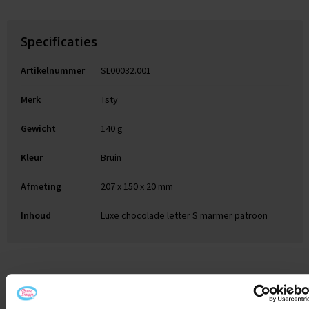
Specificaties
Artikelnummer
SL00032.001
Merk
Tsty
Gewicht
140 g
Kleur
Bruin
Afmeting
207 x 150 x 20 mm
Inhoud
Luxe chocolade letter S marmer patroon
Gerelateerde producten