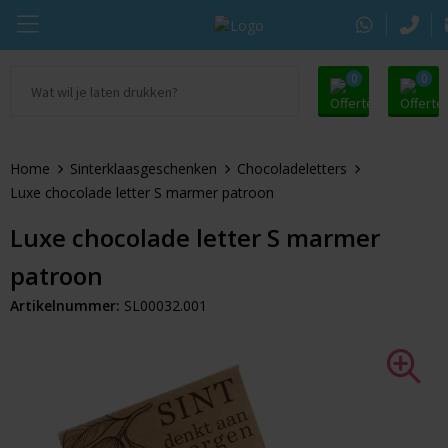
0
0
Ga naar Promosupply.nl
KING Pepermunt
Snoep
Zomer
Home
Sinterklaasgeschenken
Chocoladeletters
Alle promosupply
Sportlife
Chocolade
Oranje artikelen
Luxe chocolade letter S marmer patroon
Chupa Chups
Pepermunt
Dag van de Zorg
Luxe chocolade letter S marmer
patroon
Pringles
Kauwgom
Door de Brievenbus
Artikelnummer:
SL00032.001
Tic Tac
Koekjes
Beurs
Autodrop
Snacks
Pasen
Dextro Energie
Snoeppotten
Sinterklaas