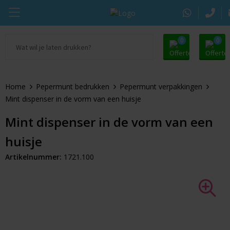
0
0
Ga naar Promosupply.nl
KING Pepermunt
Snoep
Zomer
Home
Pepermunt bedrukken
Pepermunt verpakkingen
Alle promosupply
Sportlife
Chocolade
Oranje artikelen
Mint dispenser in de vorm van een huisje
Chupa Chups
Pepermunt
Dag van de Zorg
Mint dispenser in de vorm van een
huisje
Pringles
Kauwgom
Door de Brievenbus
Artikelnummer:
1721.100
Tic Tac
Koekjes
Beurs
Autodrop
Snacks
Pasen
Dextro Energie
Snoeppotten
Sinterklaas