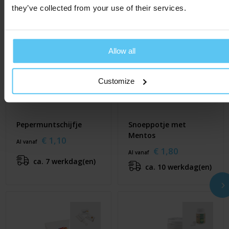
they’ve collected from your use of their services.
Allow all
Customize
Pepermuntschijfje
Snoeppotje met
Mentos
€ 1,10
Al vanaf
€ 1,80
Al vanaf
ca. 7 werkdag(en)
ca. 10 werkdag(en)