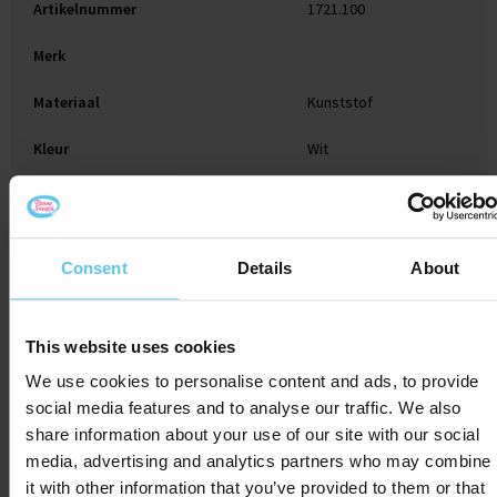
Artikelnummer
1721.100
Merk
Materiaal
Kunststof
Kleur
Wit
Hoogte
0.6 cm
Breedte
6.4 cm
Consent
Details
About
Lengte
7.2 cm
This website uses cookies
We use cookies to personalise content and ads, to provide
Gerelateerde producten
social media features and to analyse our traffic. We also
share information about your use of our site with our social
media, advertising and analytics partners who may combine
it with other information that you’ve provided to them or that