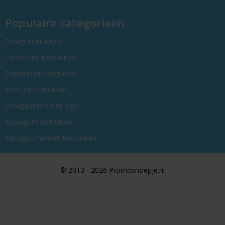
Populaire categorieën
Snoep bedrukken
Chocolade bedrukken
Pepermunt bedrukken
Koekjes bedrukken
Snoeppotten met logo
Kauwgom bedrukken
Kerstgeschenken bedrukken
© 2013 - 2026 Promosnoepje.nl