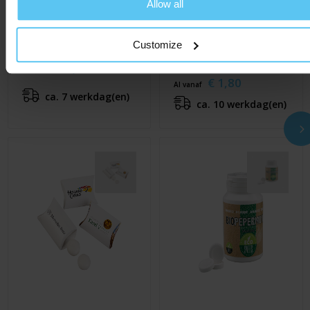
Allow all
Customize
Pepermuntschijfje
Snoeppotje met
Mentos
€ 1,10
Al vanaf
€ 1,80
Al vanaf
ca. 7 werkdag(en)
ca. 10 werkdag(en)