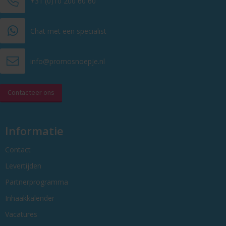
+31 (0)10 200 60 60
Chat met een specialist
info@promosnoepje.nl
Contacteer ons
Informatie
Contact
Levertijden
Partnerprogramma
Inhaakkalender
Vacatures