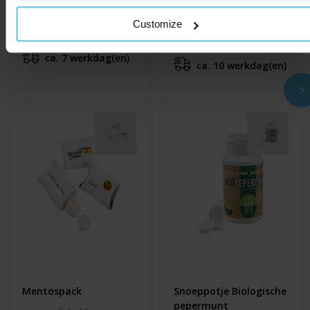
Pepermuntschijfje
Snoeppotje met
Mentos
Customize
€ 1,10
Al vanaf
€ 1,80
Al vanaf
ca. 7 werkdag(en)
ca. 10 werkdag(en)
Mentospack
Snoeppotje Biologische
pepermunt