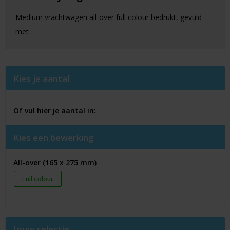
Medium vrachtwagen all-over full colour bedrukt, gevuld
met
Kies je aantal
Of vul hier je aantal in:
Kies een bewerking
All-over (165 x 275 mm)
Full colour
Jouw selectie