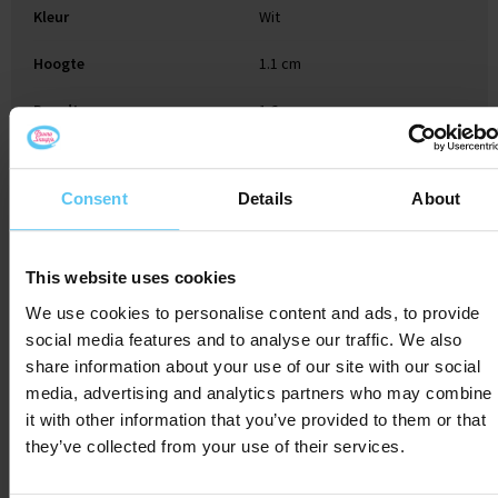
Kleur
Wit
Hoogte
1.1 cm
Breedte
1.6 cm
Lengte
2.8 cm
Consent
Details
About
Gerelateerde producten
This website uses cookies
We use cookies to personalise content and ads, to provide
social media features and to analyse our traffic. We also
share information about your use of our site with our social
media, advertising and analytics partners who may combine
it with other information that you’ve provided to them or that
they’ve collected from your use of their services.