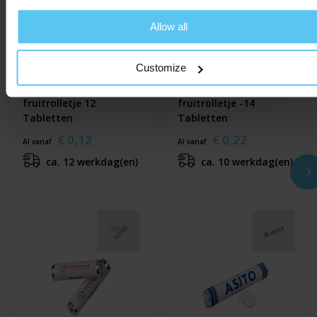
Allow all
Customize
Pepermunt- of
Pepermunt- of
fruitrolletje 12
fruitrolletje -14
Tabletten
Tabletten
€ 0,12
€ 0,22
Al vanaf
Al vanaf
ca. 12 werkdag(en)
ca. 10 werkdag(en)