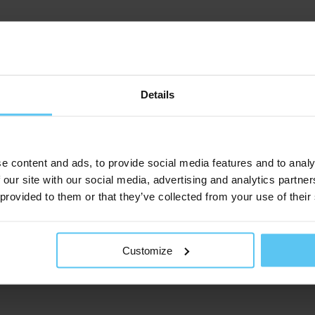
Details
520115-1
e content and ads, to provide social media features and to analy
10 g
 our site with our social media, advertising and analytics partn
 provided to them or that they’ve collected from your use of their
7 cm
9 cm
Customize
Per 500 stuks in een karton