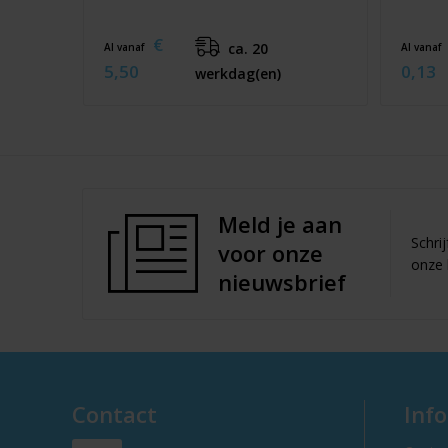
€
ca. 20
Al vanaf
Al vanaf
5,50
0,13
werkdag(en)
Meld je aan
Schri
voor onze
onze 
nieuwsbrief
Contact
Inf