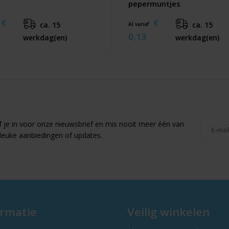
pepermuntjes
€
€
ca. 15
ca. 15
Al vanaf
0,13
werkdag(en)
werkdag(en)
jf je in voor onze nieuwsbrief en mis nooit meer één van
leuke aanbiedingen of updates.
ormatie
Veilig winkelen