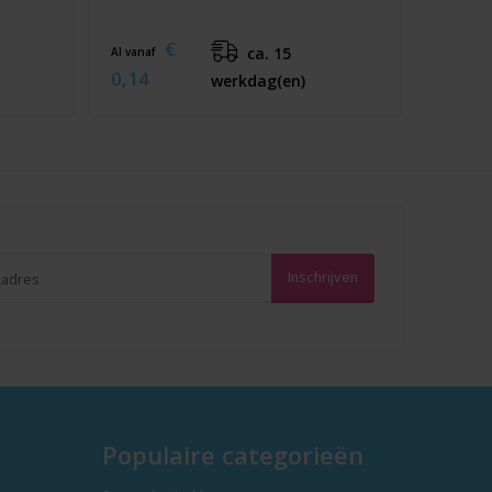
€
ca. 15
Al vanaf
0,14
werkdag(en)
Populaire categorieën