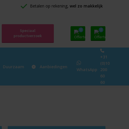
Betalen op rekening, 
wel zo makkelijk
0
0
Speciaal
productverzoek
+31
(0)10
Duurzaam
Aanbiedingen
WhatsApp
200
60
60