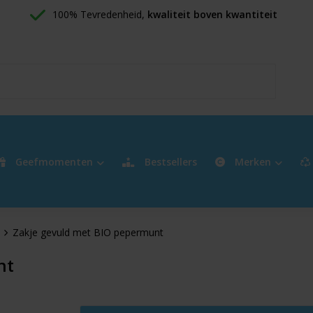
100% Tevredenheid, 
kwaliteit boven kwantiteit
Geefmomenten
Bestsellers
Merken
Zakje gevuld met BIO pepermunt
nt