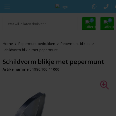
0
0
Ga naar Promosupply.nl
KING Pepermunt
Snoep
Zomer
Home
Pepermunt bedrukken
Pepermunt blikjes
Alle promosupply
Sportlife
Chocolade
Oranje artikelen
Schildvorm blikje met pepermunt
Chupa Chups
Pepermunt
Dag van de Zorg
Schildvorm blikje met pepermunt
Artikelnummer:
1980.100_11000
Pringles
Kauwgom
Door de Brievenbus
Tic Tac
Koekjes
Beurs
Autodrop
Snacks
Pasen
Dextro Energie
Snoeppotten
Sinterklaas