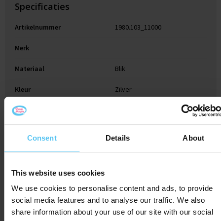
Specificaties
Artikelnummer
1980.103_11000
Merk
Materiaal
Blik
Kleur
Zilver
Hoogte
1.6 cm
Breedte
6.9 cm
Consent
Details
About
Lengte
5.2 cm
This website uses cookies
We use cookies to personalise content and ads, to provide
Gerelateerde producten
social media features and to analyse our traffic. We also
share information about your use of our site with our social