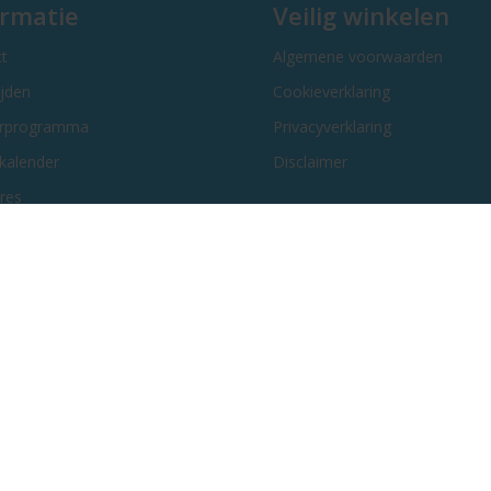
ormatie
Veilig winkelen
t
Algemene voorwaarden
ijden
Cookieverklaring
erprogramma
Privacyverklaring
kalender
Disclaimer
res