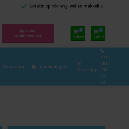
Betalen op rekening, 
wel zo makkelijk
0
0
Speciaal
productverzoek
+31
(0)10
Duurzaam
Aanbiedingen
WhatsApp
200
60
60