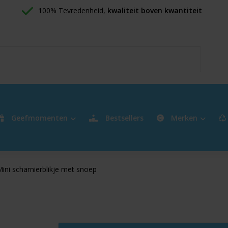
100% Tevredenheid, 
kwaliteit boven kwantiteit
Geefmomenten
Bestsellers
Merken
ini scharnierblikje met snoep