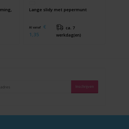
oming,
Lange slidy met pepermunt
€
ca. 7
Al vanaf
1,35
werkdag(en)