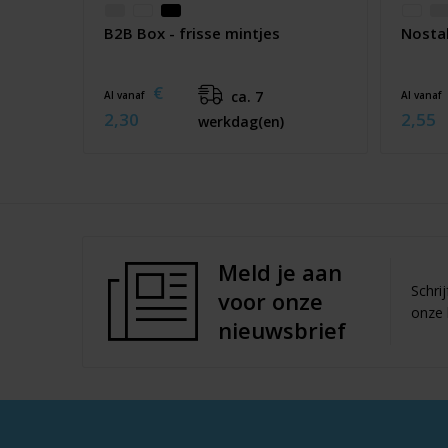
B2B Box - frisse mintjes
Nostal
€
ca. 7
Al vanaf
Al vanaf
2,30
2,55
werkdag(en)
Meld je aan
Schri
voor onze
onze 
nieuwsbrief