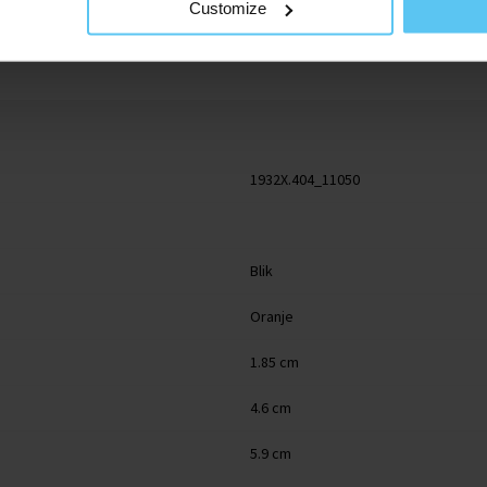
Customize
1932X.404_11050
Blik
Oranje
1.85 cm
4.6 cm
5.9 cm