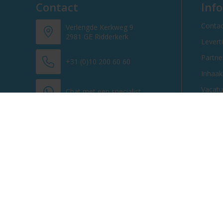
Contact
Inf
Contac
Verlengde Kerkweg 9
2981 GE Ridderkerk
Levert
Partn
+31 (0)10 200 60 60
Inhaak
Vacatu
Chat met een specialist
info@promosnoepje.nl
Contacteer ons
© 2013 - 2026 Promosnoepje.nl