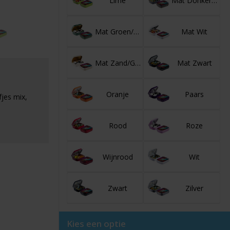
Lime
Mat Donkerblauw/Goud
Mat Groen/Goud
Mat Wit
Mat Zand/Goud
Mat Zwart
Oranje
Paars
fjes mix,
Rood
Roze
Wijnrood
Wit
Zwart
Zilver
Kies een optie