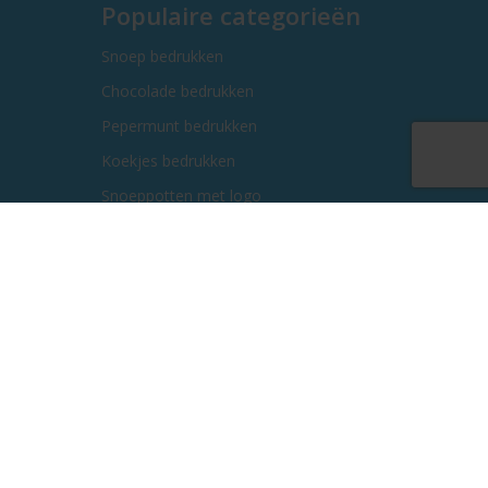
Populaire categorieën
Snoep bedrukken
Chocolade bedrukken
Pepermunt bedrukken
Koekjes bedrukken
Snoeppotten met logo
Kauwgom bedrukken
Kerstgeschenken bedrukken