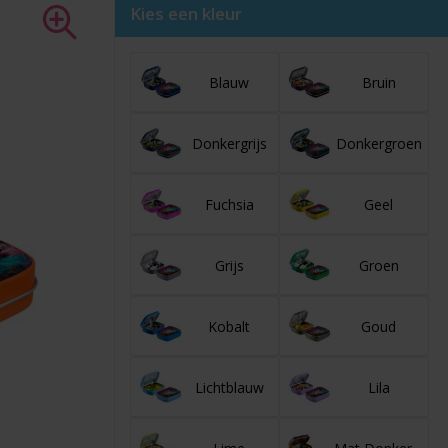
Kies een kleur
Blauw
Bruin
Donkergrijs
Donkergroen
Fuchsia
Geel
Grijs
Groen
Kobalt
Goud
Lichtblauw
Lila