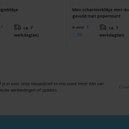
gieblikje
Mini scharnierblikje met d
gevuld met pepermunt
€
€
ca. 7
ca. 7
Al vanaf
1,50
werkdag(en)
werkdag(en)
jf je in voor onze nieuwsbrief en mis nooit meer één van
leuke aanbiedingen of updates.