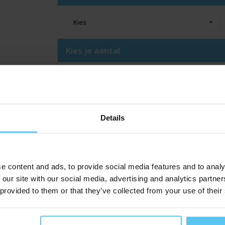
Kies je aantal
Of vul hier je aantal in:
Kies een bewerking
Details
Deksel (58,5 x 46 mm)
Full colour
e content and ads, to provide social media features and to analy
 our site with our social media, advertising and analytics partn
 provided to them or that they’ve collected from your use of their