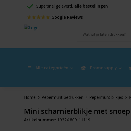
Supersnel geleverd, 
alle bestellingen
 Google Reviews
Alle categorieën
Promosupply
Home
Pepermunt bedrukken
Pepermunt blikjes
M
Mini scharnierblikje met snoep
Artikelnummer:
1932X.809_11119