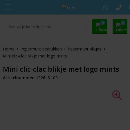
0
0
Ga naar Promosupply.nl
KING Pepermunt
Snoep
Zomer
Home
Pepermunt bedrukken
Pepermunt blikjes
Alle promosupply
Sportlife
Chocolade
Oranje artikelen
Mini clic-clac blikje met logo mints
Chupa Chups
Pepermunt
Dag van de Zorg
Mini clic-clac blikje met logo mints
Artikelnummer:
1926LS.100
Pringles
Kauwgom
Door de Brievenbus
Tic Tac
Koekjes
Beurs
Autodrop
Snacks
Pasen
Dextro Energie
Snoeppotten
Sinterklaas