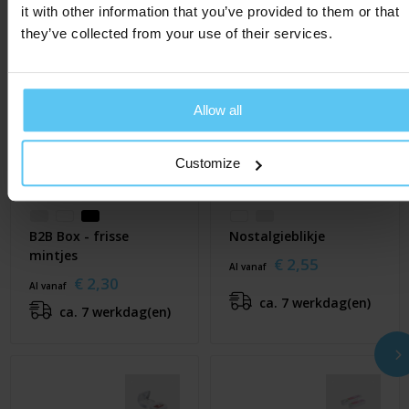
it with other information that you’ve provided to them or that
they’ve collected from your use of their services.
Allow all
Customize
B2B Box - frisse
Nostalgieblikje
mintjes
€ 2,55
Al vanaf
€ 2,30
Al vanaf
ca. 7 werkdag(en)
ca. 7 werkdag(en)