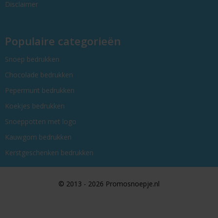
Disclaimer
Populaire categorieën
Snoep bedrukken
Chocolade bedrukken
Pepermunt bedrukken
Koekjes bedrukken
Snoeppotten met logo
Kauwgom bedrukken
Kerstgeschenken bedrukken
© 2013 - 2026 Promosnoepje.nl