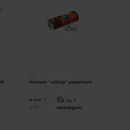
ije
Vierkant "rolletje" pepermunt
€
ca. 7
Al vanaf
0,16
werkdag(en)