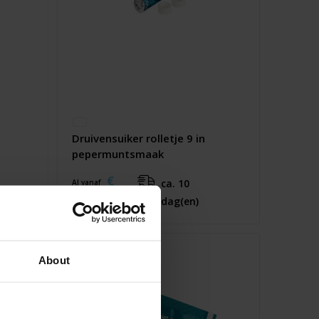
Druivensuiker rolletje 9 in
pepermuntsmaak
€
ca. 10
Al vanaf
0,13
werkdag(en)
About