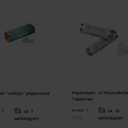
Pepermunt- of fruitrolletj
ant "rolletje" pepermunt
Tabletten
€
€
ca. 10
Al vanaf
ca. 7
0,22
werkdag(en)
werkdag(en)