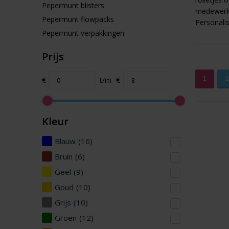
Pepermunt blisters
medewerker
Pepermunt flowpacks
Personalis
Pepermunt verpakkingen
Prijs
1
2
€
t/m
€
Kleur
Blauw
(16)
Bruin
(6)
Geel
(9)
Goud
(10)
Grijs
(10)
Groen
(12)