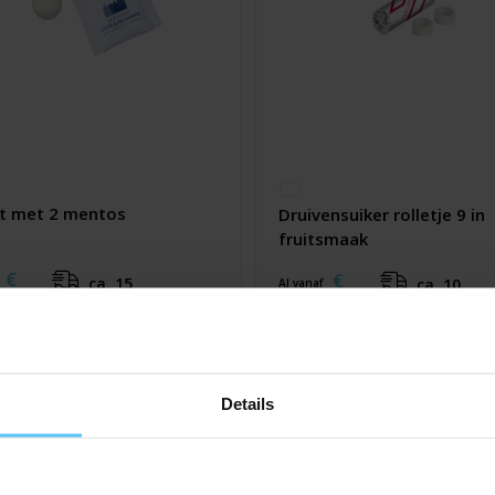
t met 2 mentos
Druivensuiker rolletje 9 in
fruitsmaak
€
€
ca. 15
ca. 10
Al vanaf
0,13
werkdag(en)
werkdag(en)
Details