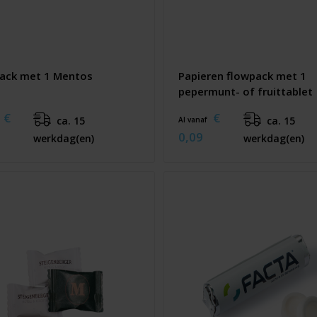
ack met 1 Mentos
Papieren flowpack met 1
pepermunt- of fruittablet
€
€
ca. 15
ca. 15
Al vanaf
0,09
werkdag(en)
werkdag(en)