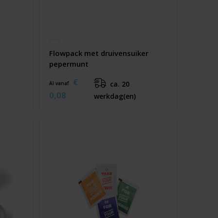
Flowpack met druivensuiker
pepermunt
€
ca. 20
Al vanaf
0,08
werkdag(en)