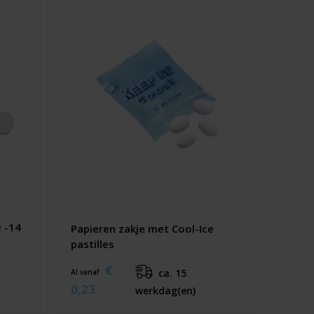
e -14
Papieren zakje met Cool-Ice
pastilles
€
ca. 15
Al vanaf
0,23
werkdag(en)