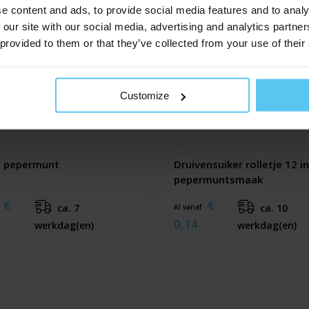
e content and ads, to provide social media features and to analy
 our site with our social media, advertising and analytics partn
 provided to them or that they’ve collected from your use of their
Customize
e pepermunt
Druivensuiker rolletje 12 i
pepermuntsmaak
€
€
ca. 7
ca. 10
Al vanaf
0,14
werkdag(en)
werkdag(en)