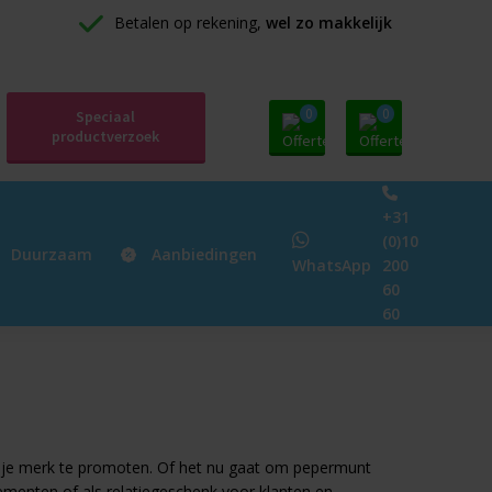
Betalen op rekening, 
wel zo makkelijk
0
0
Speciaal
productverzoek
+31
(0)10
Duurzaam
Aanbiedingen
WhatsApp
200
60
60
m je merk te promoten. Of het nu gaat om pepermunt
nementen of als relatiegeschenk voor klanten en