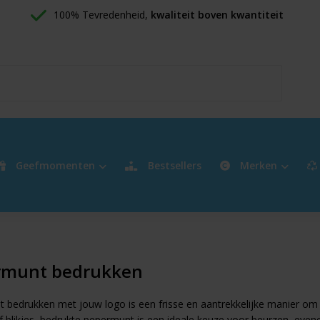
100% Tevredenheid, 
kwaliteit boven kwantiteit
Geefmomenten
Bestsellers
Merken
rmunt bedrukken
 bedrukken met jouw logo is een frisse en aantrekkelijke manier o
of blikjes, bedrukte pepermunt is een ideale keuze voor beurzen, eve