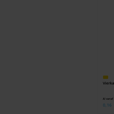
Vierk
Al vanaf
0,16