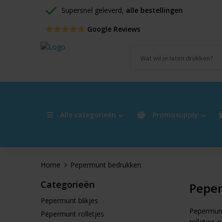
Supersnel geleverd, 
alle bestellingen
 Google Reviews
Alle categorieën
Promosupply
Home
Pepermunt bedrukken
Categorieën
Pepe
Pepermunt blikjes
Pepermunt
Pepermunt rolletjes
rolletjes 