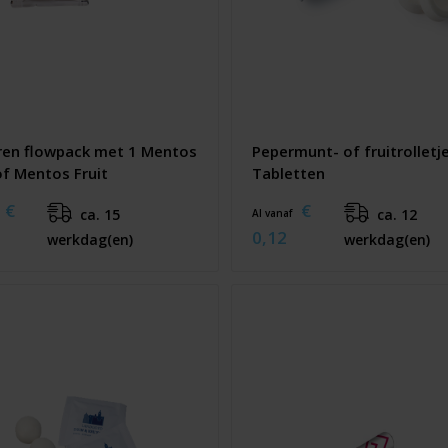
ren flowpack met 1 Mentos
Pepermunt- of fruitrolletj
of Mentos Fruit
Tabletten
€
€
ca. 15
ca. 12
Al vanaf
0,12
werkdag(en)
werkdag(en)