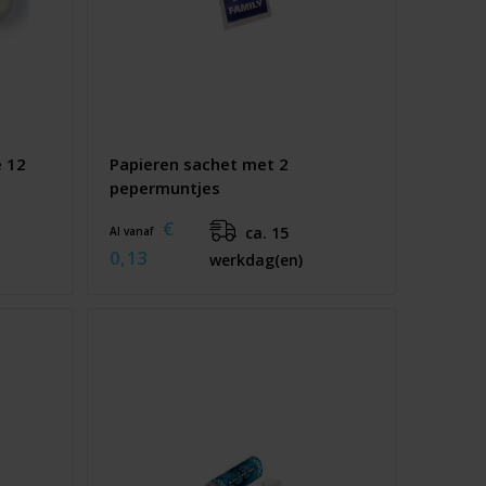
e 12
Papieren sachet met 2
pepermuntjes
€
ca. 15
Al vanaf
0,13
werkdag(en)