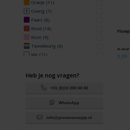
Oranje
(11)
Overig
(7)
Paars
(8)
Rood
(18)
Flowp
Roze
(9)
Tweekleurig
(6)
Al vanaf
Wit
(71)
0,09
Zilver
(26)
Zwart
(20)
Heb je nog vragen?
+31 (0)10 200 60 60
WhatsApp
info@promosnoepje.nl