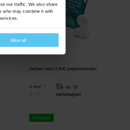
se our traffic. We also share
ers who may combine it with
 services.
Allow all
Sachet met 2 BIO pepermuntjes
n
€
ca. 15
Al vanaf
0,14
werkdag(en)
Bestseller