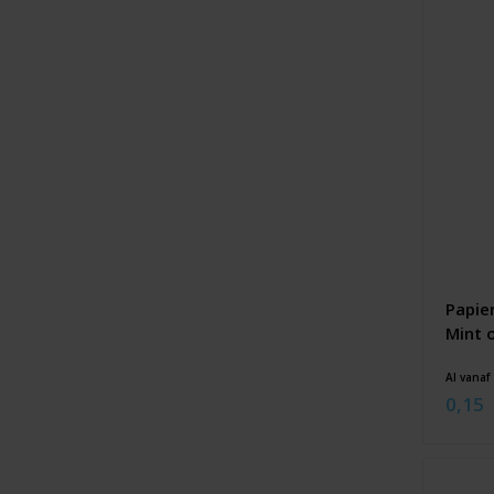
Papie
Mint 
Al vanaf
0,15