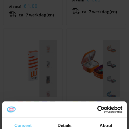
Al vanaf
€ 1,00
Al vanaf
ca. 7 werkdag(en)
ca. 7 werkdag(en)
Spring dispenser met
mini mints
Mini scharnierblikje
met vorm pepermunt
€ 1,10
Consent
Details
About
Al vanaf