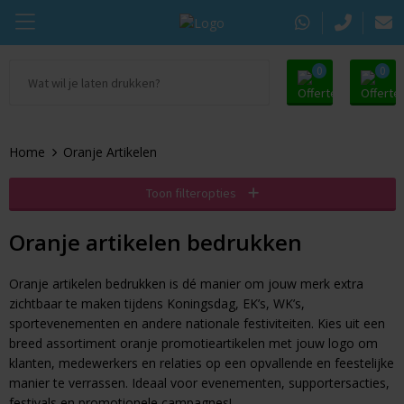
0
0
Ga naar Promosupply.nl
KING Pepermunt
Snoep
Zomer
Home
Oranje Artikelen
Alle promosupply
Sportlife
Chocolade
Oranje artikelen
Toon filteropties
Chupa Chups
Pepermunt
Dag van de Zorg
Oranje artikelen bedrukken
Pringles
Kauwgom
Door de Brievenbus
Oranje artikelen bedrukken is dé manier om jouw merk extra
Tic Tac
Koekjes
Beurs
zichtbaar te maken tijdens Koningsdag, EK’s, WK’s,
sportevenementen en andere nationale festiviteiten. Kies uit een
Autodrop
Snacks
Pasen
breed assortiment oranje promotieartikelen met jouw logo om
klanten, medewerkers en relaties op een opvallende en feestelijke
Dextro Energie
Snoeppotten
Sinterklaas
manier te verrassen. Ideaal voor evenementen, supportersacties,
festivals en promotionele campagnes!