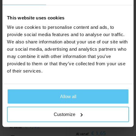
€ 1,25
Al vanaf
ca. 7 werkdag(en)
ca. 7 werkdag(en)
This website uses cookies
We use cookies to personalise content and ads, to
provide social media features and to analyse our traffic.
We also share information about your use of our site with
our social media, advertising and analytics partners who
may combine it with other information that you’ve
provided to them or that they’ve collected from your use
of their services.
Allow all
Transparant zakje met
Kraft zakje met
Customize
zoete popcorn
venster gevuld met
snoep
€ 1,45
Al vanaf
€ 1,65
Al vanaf