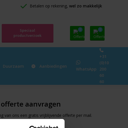
Betalen op rekening, 
wel zo makkelijk
0
0
Speciaal
productverzoek
+31
(0)10
Duurzaam
Aanbiedingen
WhatsApp
200
60
60
e offerte aanvragen
van ons een gratis vrijblijvende offerte per mail.