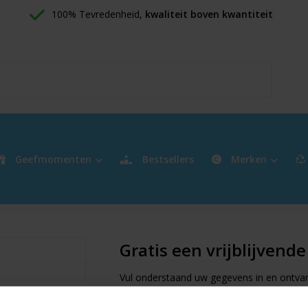
100% Tevredenheid, 
kwaliteit boven kwantiteit
Geefmomenten
Bestsellers
Merken
Gratis een vrijblijvend
Vul onderstaand uw gegevens in en ontvang 