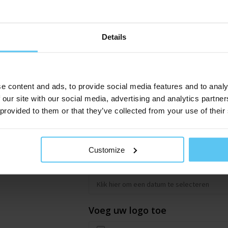
Offerte gegevens
Bedrijfsnaam
Details
Achternaam
*
e content and ads, to provide social media features and to analy
 our site with our social media, advertising and analytics partn
 provided to them or that they’ve collected from your use of their
E-mailadres
*
Customize
Gewenste afleverdatum
Voeg uw logo toe