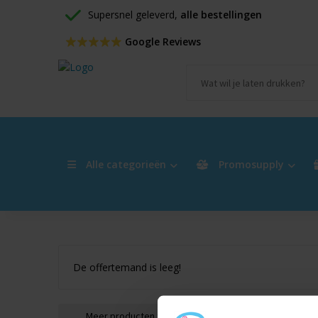
Supersnel geleverd, 
alle bestellingen
 Google Reviews
Alle categorieën
Promosupply
De offertemand is leeg!
Meer producten toevoegen