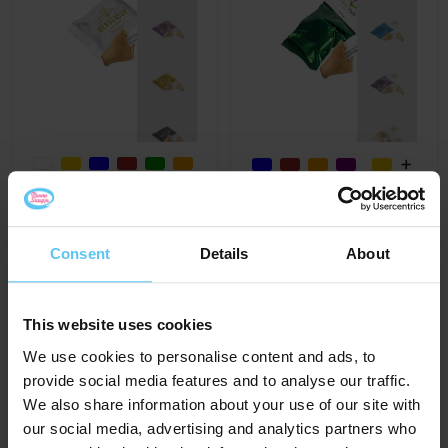
Gelukskoekje met een
kopkaartje
Gelukskoekje in
bedrukt folie
€ 0,70
Al vanaf
Consent
Details
About
€ 0,65
Al vanaf
ca. 10 werkdag(en)
ca. 10 werkdag(en)
This website uses cookies
We use cookies to personalise content and ads, to
provide social media features and to analyse our traffic.
We also share information about your use of our site with
our social media, advertising and analytics partners who