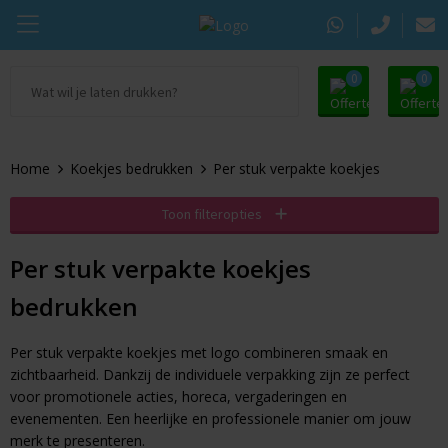
0
0
Ga naar Promosupply.nl
KING Pepermunt
Snoep
Zomer
Home
Koekjes bedrukken
Per stuk verpakte koekjes
Alle promosupply
Sportlife
Chocolade
Oranje artikelen
Toon filteropties
Chupa Chups
Pepermunt
Dag van de Zorg
Per stuk verpakte koekjes
Pringles
Kauwgom
Door de Brievenbus
bedrukken
Tic Tac
Koekjes
Beurs
Per stuk verpakte koekjes met logo combineren smaak en
Autodrop
Snacks
Pasen
zichtbaarheid. Dankzij de individuele verpakking zijn ze perfect
voor promotionele acties, horeca, vergaderingen en
evenementen. Een heerlijke en professionele manier om jouw
Dextro Energie
Snoeppotten
Sinterklaas
merk te presenteren.