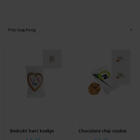
Pickwick
Koffie & Thee
Kerst
Taart
Waterijs
Bedrukt hart koekje
Chocolate chip cookie