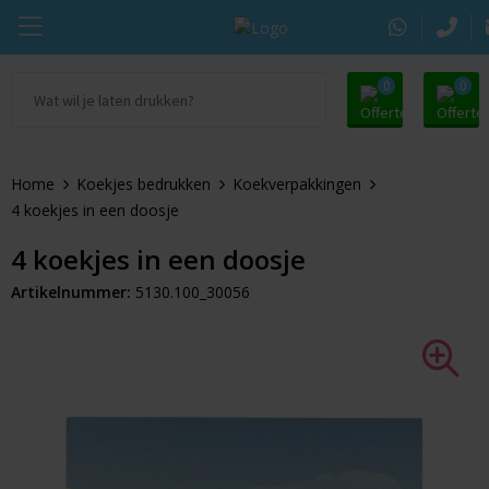
0
0
Ga naar Promosupply.nl
KING Pepermunt
Snoep
Zomer
Home
Koekjes bedrukken
Koekverpakkingen
Alle promosupply
Sportlife
Chocolade
Oranje artikelen
4 koekjes in een doosje
Chupa Chups
Pepermunt
Dag van de Zorg
4 koekjes in een doosje
Artikelnummer:
5130.100_30056
Pringles
Kauwgom
Door de Brievenbus
Tic Tac
Koekjes
Beurs
Autodrop
Snacks
Pasen
Dextro Energie
Snoeppotten
Sinterklaas