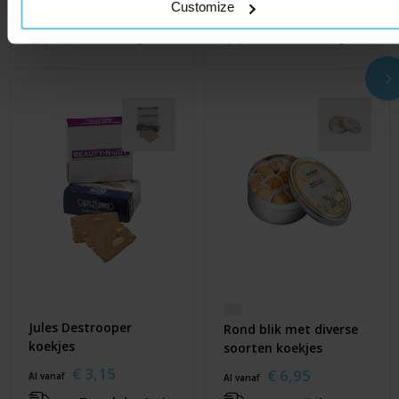
€ 7,45
€ 1,95
Customize
Al vanaf
Al vanaf
ca. 7 werkdag(en)
ca. 10 werkdag(en)
Jules Destrooper
Rond blik met diverse
koekjes
soorten koekjes
€ 3,15
€ 6,95
Al vanaf
Al vanaf