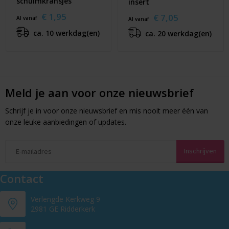
schuimkransjes
insert
€ 1,95
€ 7,05
Al vanaf
Al vanaf
ca. 10 werkdag(en)
ca. 20 werkdag(en)
Meld je aan voor onze nieuwsbrief
Schrijf je in voor onze nieuwsbrief en mis nooit meer één van
onze leuke aanbiedingen of updates.
Contact
Verlengde Kerkweg 9
2981 GE Ridderkerk