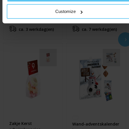
ChocoShape
4-vaks
Kerstboom
verrassingsdoosje
Customize
€ 9,79
€ 3,20
Al vanaf
Al vanaf
ca. 3 werkdag(en)
ca. 7 werkdag(en)
Zakje Kerst
Wand-adventskalender