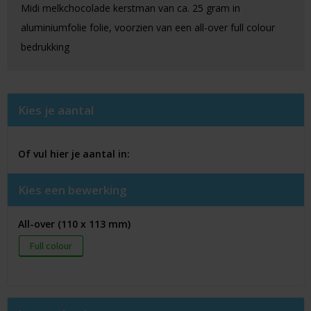
Midi melkchocolade kerstman van ca. 25 gram in
aluminiumfolie folie, voorzien van een all-over full colour
bedrukking
Kies je aantal
Of vul hier je aantal in:
Kies een bewerking
All-over (110 x 113 mm)
Full colour