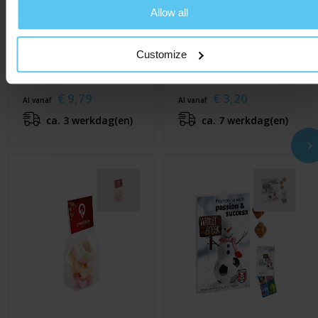
Allow all
Customize
ChocoShape
4-vaks
Kerstboom
verrassingsdoosje
€ 9,79
€ 3,20
Al vanaf
Al vanaf
ca. 3 werkdag(en)
ca. 7 werkdag(en)