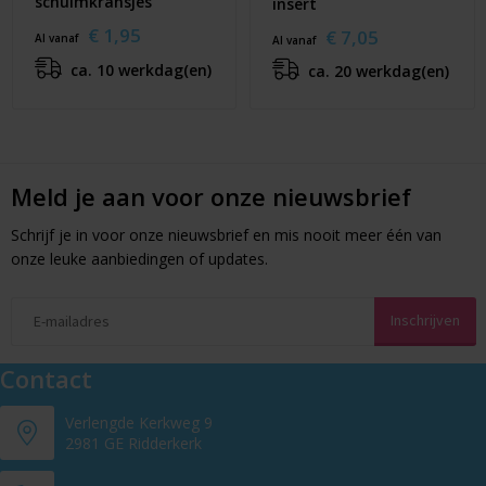
schuimkransjes
insert
€ 1,95
€ 7,05
Al vanaf
Al vanaf
ca. 10 werkdag(en)
ca. 20 werkdag(en)
Meld je aan voor onze nieuwsbrief
Schrijf je in voor onze nieuwsbrief en mis nooit meer één van
onze leuke aanbiedingen of updates.
Contact
Verlengde Kerkweg 9
2981 GE Ridderkerk