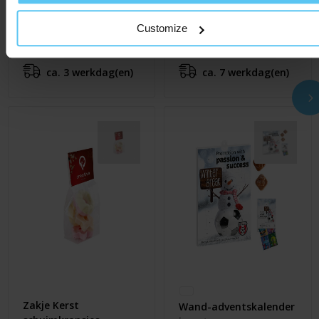
ChocoShape
4-vaks
Kerstboom
verrassingsdoosje
Customize
€ 9,79
€ 3,20
Al vanaf
Al vanaf
ca. 3 werkdag(en)
ca. 7 werkdag(en)
Zakje Kerst
Wand-adventskalender