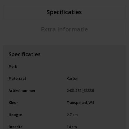
Specificaties
Extra informatie
Specificaties
Merk
Materiaal
Karton
Artikelnummer
2401.131_33336
Kleur
Transparant/Wit
Hoogte
2.7 cm
Breedte
14 cm