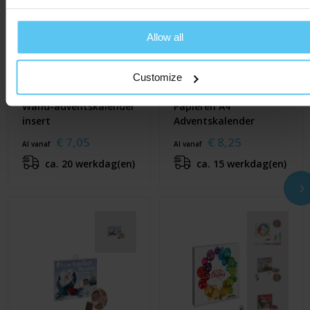
Allow all
Customize
Wand-adventskalender
Papieren A4
insert
Adventskalender
€ 7,05
€ 8,25
Al vanaf
Al vanaf
ca. 20 werkdag(en)
ca. 15 werkdag(en)