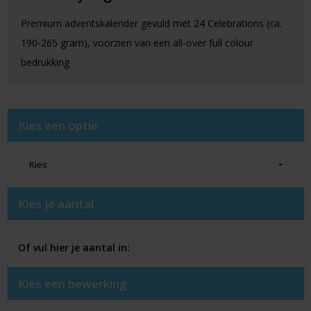
Premium adventskalender gevuld met 24 Celebrations (ca.
190-265 gram), voorzien van een all-over full colour
bedrukking
Kies een optie
Kies je aantal
Of vul hier je aantal in:
Kies een bewerking