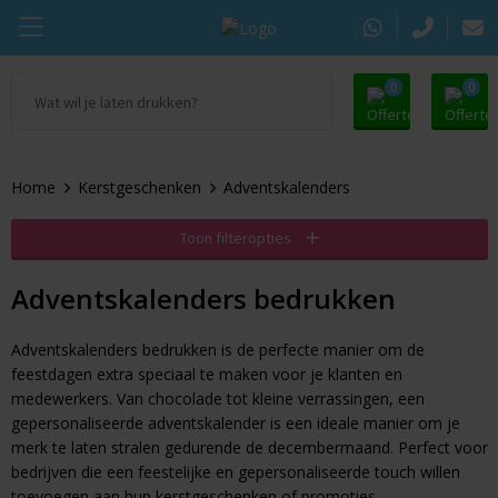
0
0
Ga naar Promosupply.nl
KING Pepermunt
Snoep
Zomer
Home
Kerstgeschenken
Adventskalenders
Alle promosupply
Sportlife
Chocolade
Oranje artikelen
Toon filteropties
Chupa Chups
Pepermunt
Dag van de Zorg
Adventskalenders bedrukken
Pringles
Kauwgom
Door de Brievenbus
Adventskalenders bedrukken is de perfecte manier om de
Tic Tac
Koekjes
Beurs
feestdagen extra speciaal te maken voor je klanten en
medewerkers. Van chocolade tot kleine verrassingen, een
Autodrop
Snacks
Pasen
gepersonaliseerde adventskalender is een ideale manier om je
merk te laten stralen gedurende de decembermaand. Perfect voor
Dextro Energie
Snoeppotten
Sinterklaas
bedrijven die een feestelijke en gepersonaliseerde touch willen
toevoegen aan hun kerstgeschenken of promoties.