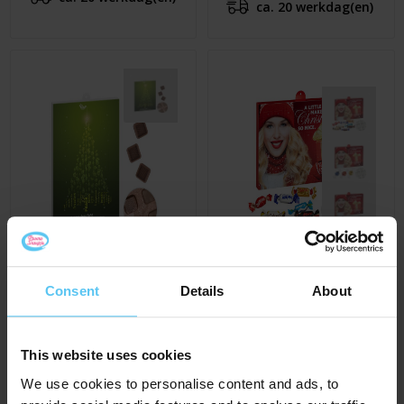
ca. 20 werkdag(en)
Consent
Details
About
Papieren A4
Premium
Adventskalender
adventskalender
€ 8,25
€ 9,75
Al vanaf
Al vanaf
This website uses cookies
ca. 15 werkdag(en)
ca. 15 werkdag(en)
We use cookies to personalise content and ads, to