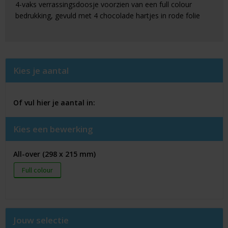
4-vaks verrassingsdoosje voorzien van een full colour
bedrukking, gevuld met 4 chocolade hartjes in rode folie
Kies je aantal
Of vul hier je aantal in:
Kies een bewerking
All-over (298 x 215 mm)
Full colour
Jouw selectie