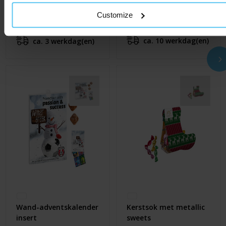
schuimkransjes
Kerstboom
Customize
€ 1,95
€ 9,79
Al vanaf
Al vanaf
ca. 10 werkdag(en)
ca. 3 werkdag(en)
Wand-adventskalender
Kerstsok met metallic
insert
sweets