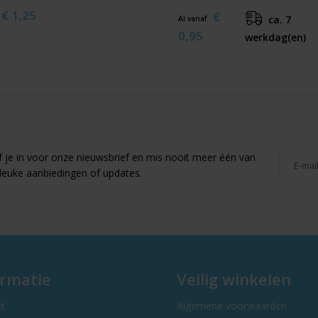
€ 1,25
€
ca. 7
Al vanaf
0,95
werkdag(en)
jf je in voor onze nieuwsbrief en mis nooit meer één van
leuke aanbiedingen of updates.
ormatie
Veilig winkelen
t
Algemene voorwaarden