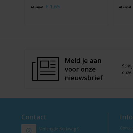
€ 1,65
Al vanaf
Al vanaf
Meld je aan
Schri
voor onze
onze 
nieuwsbrief
Contact
Inf
Contac
Verlengde Kerkweg 9