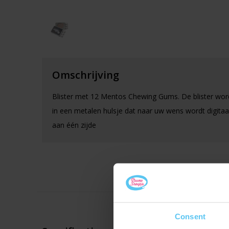
Omschrijving
Blister met 12 Mentos Chewing Gums. De blister wor
in een metalen hulsje dat naar uw wens wordt digitaa
aan één zijde
Consent