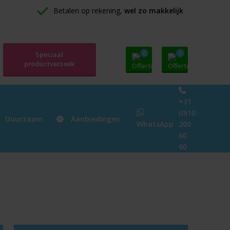
Betalen op rekening, 
wel zo makkelijk
0
0
Speciaal
productverzoek
+31
(0)10
Duurzaam
Aanbiedingen
WhatsApp
200
60
60