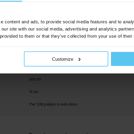
e content and ads, to provide social media features and to analy
 our site with our social media, advertising and analytics partn
 provided to them or that they’ve collected from your use of their
160102
Customize
0.8 cm
6.8 cm
9 cm
Per 100 pakjes in een doos