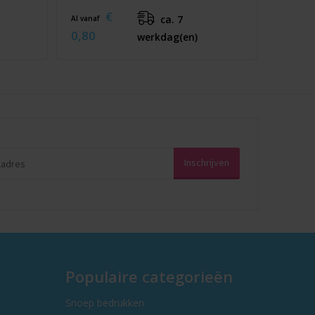
€
ca. 7
Al vanaf
0,80
werkdag(en)
Populaire categorieën
Snoep bedrukken