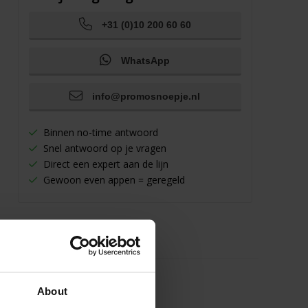
+31 (0)10 200 60 60
WhatsApp
info@promosnoepje.nl
Binnen no-time antwoord
Snel antwoord op je vragen
Direct een expert aan de lijn
Gewoon even appen = geregeld
About