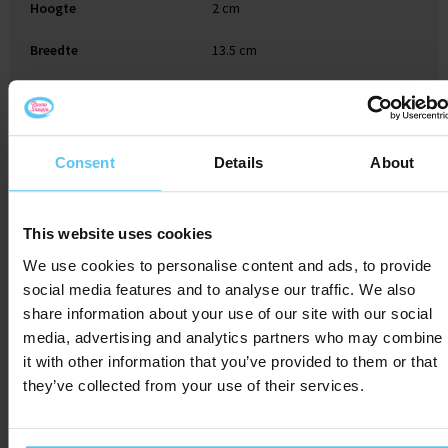
Hoogte
2 cm
Breedte
13.5 cm
Lengte
13.5 cm
Verpakking
Handzaam in dozen
Consent
Details
About
Gerelateerde producten
This website uses cookies
We use cookies to personalise content and ads, to provide
social media features and to analyse our traffic. We also
share information about your use of our site with our social
media, advertising and analytics partners who may combine
it with other information that you’ve provided to them or that
they’ve collected from your use of their services.