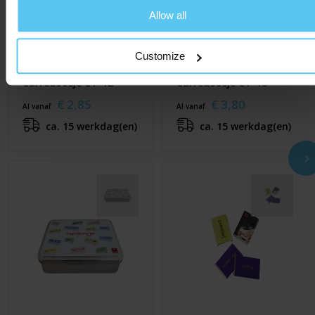
Allow all
Customize
Carrédoosje CT-12
Carrédoosje CT-18
€ 2,85
€ 3,80
Al vanaf
Al vanaf
ca. 15 werkdag(en)
ca. 15 werkdag(en)