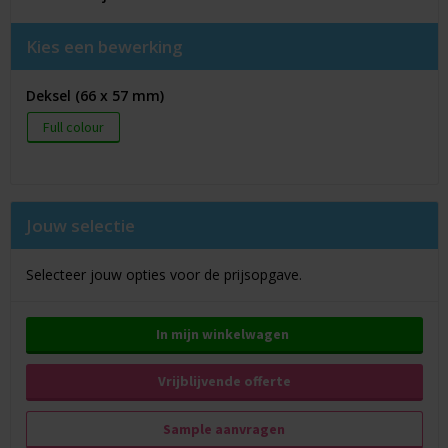
Kies een bewerking
Deksel (66 x 57 mm)
Full colour
Jouw selectie
Selecteer jouw opties voor de prijsopgave.
In mijn winkelwagen
Vrijblijvende offerte
Sample aanvragen