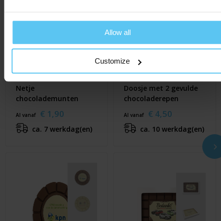
Allow all
Customize
Netje
Doosje met 2 gevulde
chocolademunten
chocoladerepen
€ 1,90
€ 4,50
Al vanaf
Al vanaf
ca. 7 werkdag(en)
ca. 10 werkdag(en)