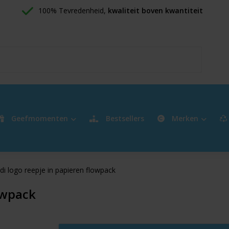
100% Tevredenheid, 
kwaliteit boven kwantiteit
Geefmomenten
Bestsellers
Merken
di logo reepje in papieren flowpack
owpack