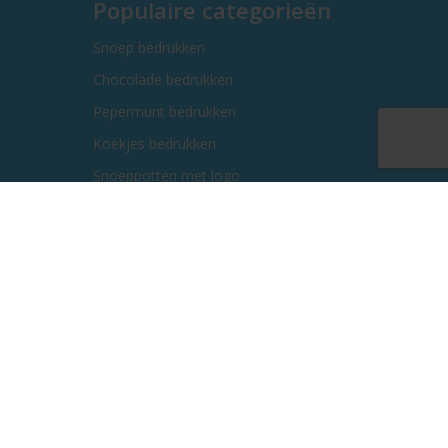
Populaire categorieën
Snoep bedrukken
Chocolade bedrukken
Pepermunt bedrukken
Koekjes bedrukken
Snoeppotten met logo
Kauwgom bedrukken
Kerstgeschenken bedrukken