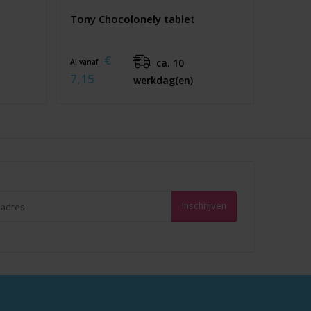
Tony Chocolonely tablet
€
ca. 10
Al vanaf
7,15
werkdag(en)