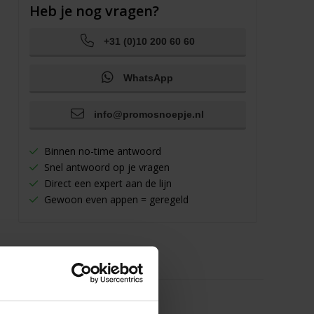
Heb je nog vragen?
+31 (0)10 200 60 60
WhatsApp
info@promosnoepje.nl
Binnen no-time antwoord
Snel antwoord op je vragen
Direct een expert aan de lijn
Gewoon even appen = geregeld