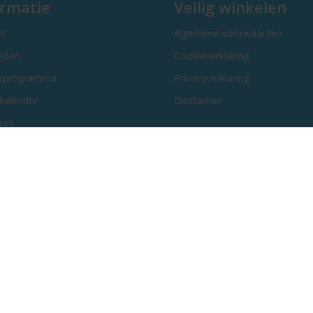
ormatie
Veilig winkelen
t
Algemene voorwaarden
ijden
Cookieverklaring
erprogramma
Privacyverklaring
kalender
Disclaimer
res