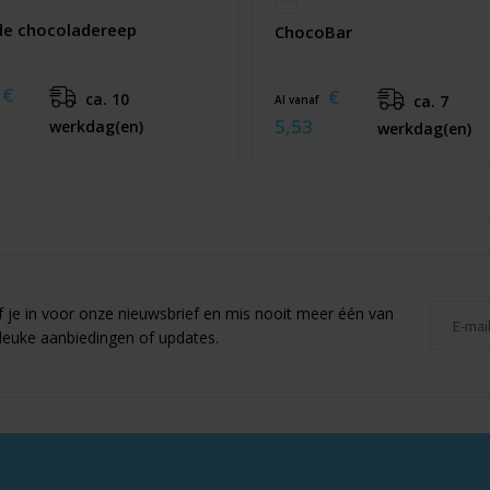
de chocoladereep
ChocoBar
€
€
ca. 10
ca. 7
Al vanaf
5,53
werkdag(en)
werkdag(en)
jf je in voor onze nieuwsbrief en mis nooit meer één van
leuke aanbiedingen of updates.