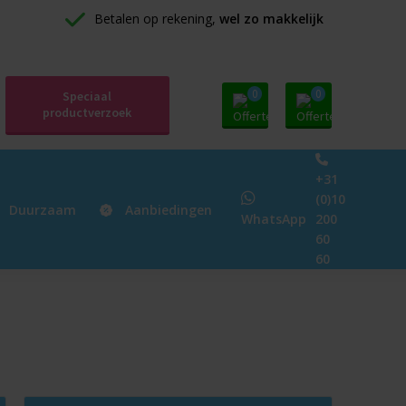
Betalen op rekening, 
wel zo makkelijk
0
0
Speciaal
productverzoek
+31
(0)10
Duurzaam
Aanbiedingen
WhatsApp
200
60
60