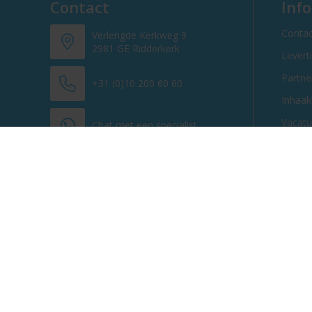
Contact
Inf
Contac
Verlengde Kerkweg 9
2981 GE Ridderkerk
Levert
Partn
+31 (0)10 200 60 60
Inhaak
Vacatu
Chat met een specialist
info@promosnoepje.nl
Contacteer ons
© 2013 - 2026 Promosnoepje.nl