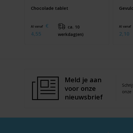
Chocolade tablet
Gevul
€
ca. 10
Al vanaf
Al vanaf
4,55
2,10
werkdag(en)
Meld je aan
Schri
voor onze
onze 
nieuwsbrief