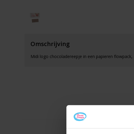
Omschrijving
Midi logo chocoladereepje in een papieren flowpack,