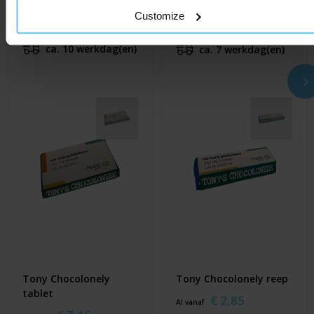
Chocolade tablet
ChocoBar
Customize
€ 4,55
€ 5,53
Al vanaf
Al vanaf
ca. 10 werkdag(en)
ca. 7 werkdag(en)
Tony Chocolonely
Tony Chocolonely reep
tablet
€ 2,85
Al vanaf