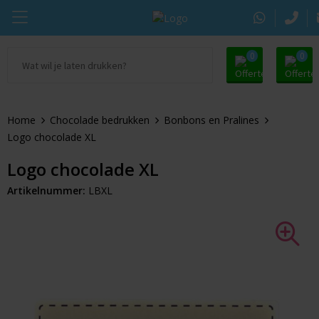
0
0
Ga naar Promosupply.nl
KING Pepermunt
Snoep
Zomer
Home
Chocolade bedrukken
Bonbons en Pralines
Alle promosupply
Sportlife
Chocolade
Oranje artikelen
Logo chocolade XL
Chupa Chups
Pepermunt
Dag van de Zorg
Logo chocolade XL
Artikelnummer:
LBXL
Pringles
Kauwgom
Door de Brievenbus
Tic Tac
Koekjes
Beurs
Autodrop
Snacks
Pasen
Dextro Energie
Snoeppotten
Sinterklaas