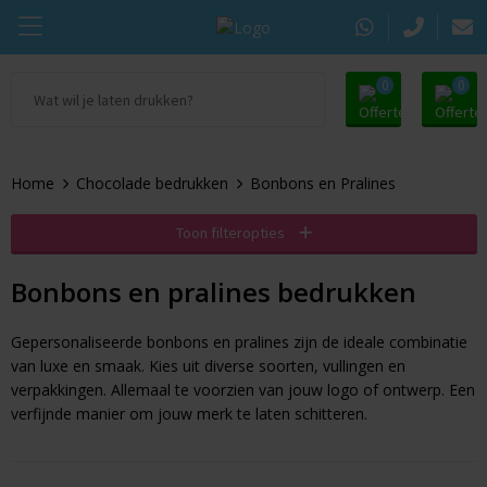
0
0
Ga naar Promosupply.nl
KING Pepermunt
Snoep
Zomer
Home
Chocolade bedrukken
Bonbons en Pralines
Alle promosupply
Sportlife
Chocolade
Oranje artikelen
Toon filteropties
Chupa Chups
Pepermunt
Dag van de Zorg
Bonbons en pralines bedrukken
Pringles
Kauwgom
Door de Brievenbus
Gepersonaliseerde bonbons en pralines zijn de ideale combinatie
Tic Tac
Koekjes
Beurs
van luxe en smaak. Kies uit diverse soorten, vullingen en
verpakkingen. Allemaal te voorzien van jouw logo of ontwerp. Een
Autodrop
Snacks
Pasen
verfijnde manier om jouw merk te laten schitteren.
Dextro Energie
Snoeppotten
Sinterklaas