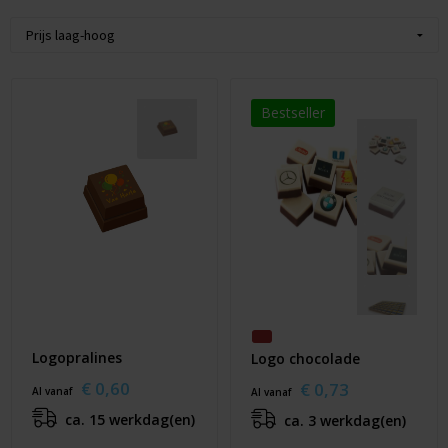
Pickwick
Koffie & Thee
Kerst
Taart
Bestseller
Waterijs
Logopralines
Logo chocolade
€ 0,60
€ 0,73
Al vanaf
Al vanaf
ca. 15 werkdag(en)
ca. 3 werkdag(en)