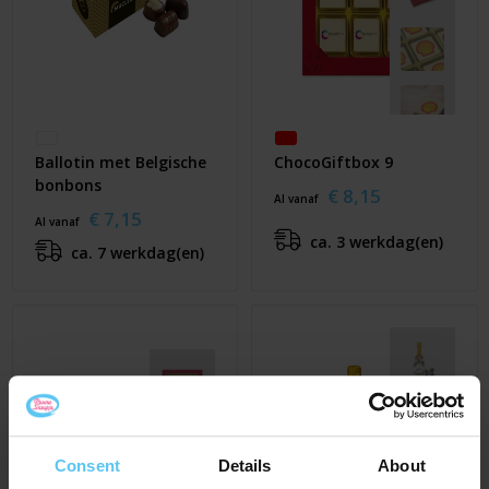
Ballotin met Belgische
ChocoGiftbox 9
bonbons
€ 8,15
Al vanaf
€ 7,15
Al vanaf
ca. 3 werkdag(en)
ca. 7 werkdag(en)
Consent
Details
About