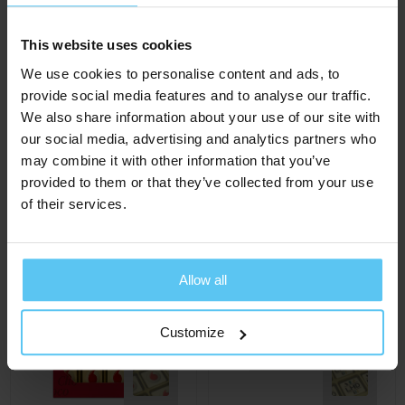
This website uses cookies
We use cookies to personalise content and ads, to
provide social media features and to analyse our traffic.
Champagnefles met
ChocoGiftbox 12
We also share information about your use of our site with
chocolade bonbons
€ 9,79
Al vanaf
our social media, advertising and analytics partners who
€ 12,80
Al vanaf
may combine it with other information that you’ve
ca. 3 werkdag(en)
ca. 7 werkdag(en)
provided to them or that they’ve collected from your use
of their services.
Allow all
Customize