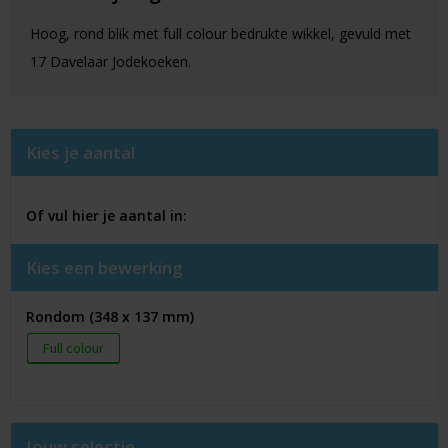
Hoog, rond blik met full colour bedrukte wikkel, gevuld met
17 Davelaar Jodekoeken.
Kies je aantal
Of vul hier je aantal in:
Kies een bewerking
Rondom (348 x 137 mm)
Full colour
Jouw selectie