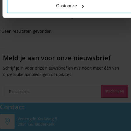
Customize
Gerelateerde producten
Geen resultaten gevonden.
Meld je aan voor onze nieuwsbrief
Schrijf je in voor onze nieuwsbrief en mis nooit meer één van
onze leuke aanbiedingen of updates.
Contact
Verlengde Kerkweg 9
2981 GE Ridderkerk