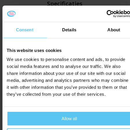
Specificaties
Specificaties
Consent
Details
About
Artikelnummer
5550.103
This website uses cookies
Merk
We use cookies to personalise content and ads, to provide
Materiaal
Papier / blik
social media features and to analyse our traffic. We also
share information about your use of our site with our social
Kleur
Zilver
media, advertising and analytics partners who may combine
it with other information that you’ve provided to them or that
Hoogte
15.5 cm
they’ve collected from your use of their services.
Breedte
11 cm
Lengte
11 cm
Allow all