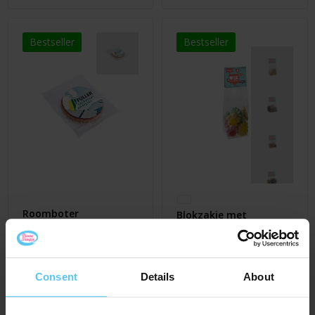
Bestseller
Bestseller
Roomboter
Blokzakje met
stroopwafel met
kopkaartje en 100
sticker
gram snoep
€ 1,10
€ 1,60
Al vanaf
Al vanaf
Consent
Details
About
ca. 7 werkdag(en)
ca. 7 werkdag(en)