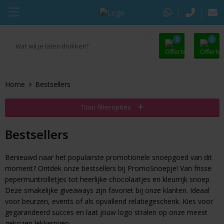
0
0
Ga naar Promosupply.nl
KING Pepermunt
Snoep
Zomer
Home
Bestsellers
Alle promosupply
Sportlife
Chocolade
Oranje artikelen
Toon filteropties
Chupa Chups
Pepermunt
Dag van de Zorg
Bestsellers
Pringles
Kauwgom
Door de Brievenbus
Benieuwd naar het populairste promotionele snoepgoed van dit
Tic Tac
Koekjes
Beurs
moment? Ontdek onze bestsellers bij PromoSnoepje! Van frisse
pepermuntrolletjes tot heerlijke chocolaatjes en kleurrijk snoep.
Autodrop
Snacks
Pasen
Deze smakelijke giveaways zijn favoriet bij onze klanten. Ideaal
voor beurzen, events of als opvallend relatiegeschenk. Kies voor
Dextro Energie
Snoeppotten
Sinterklaas
gegarandeerd succes en laat jouw logo stralen op onze meest
gekozen lekkernijen.