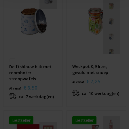
Weckpot 0,9 liter,
Delftsblauw blik met
gevuld met snoep
roomboter
stroopwafels
€ 7,25
Al vanaf
€ 6,50
Al vanaf
ca. 10 werkdag(en)
ca. 7 werkdag(en)
Bestseller
Bestseller