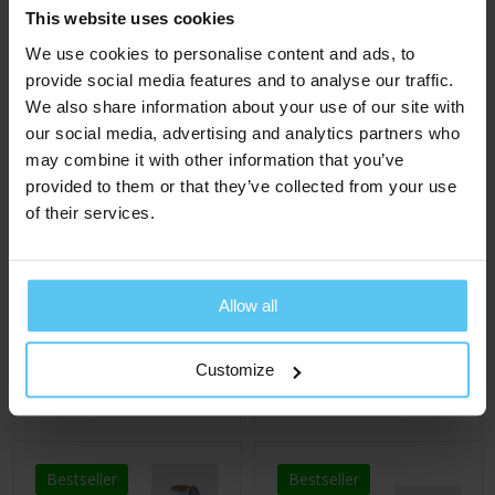
This website uses cookies
Bestseller
Bestseller
We use cookies to personalise content and ads, to
provide social media features and to analyse our traffic.
We also share information about your use of our site with
our social media, advertising and analytics partners who
may combine it with other information that you’ve
provided to them or that they’ve collected from your use
of their services.
Allow all
ChocoGiftbox 4
ChocoBar
€ 4,71
€ 5,53
Al vanaf
Al vanaf
Customize
ca. 3 werkdag(en)
ca. 7 werkdag(en)
Bestseller
Bestseller