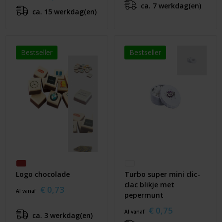
ca. 7 werkdag(en)
ca. 15 werkdag(en)
Bestseller
Bestseller
Logo chocolade
Turbo super mini clic-
clac blikje met
€ 0,73
Al vanaf
pepermunt
€ 0,75
Al vanaf
ca. 3 werkdag(en)