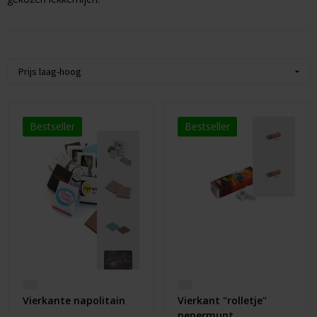
Pickwick
Koffie & Thee
Kerst
Taart
Waterijs
Bestseller
Bestseller
Vierkante napolitain
Vierkant "rolletje"
pepermunt