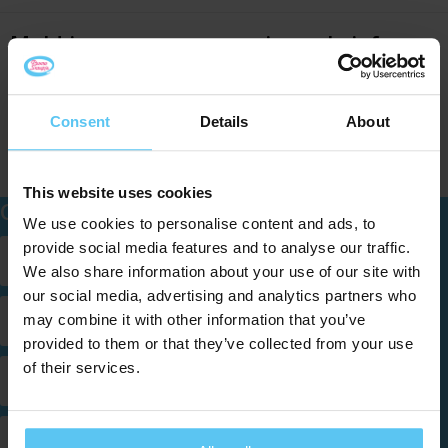
Pickwick
Koffie & Thee
Kerst
Meld je aan voor onze nieuwsbrief
Taart
Schrijf je in voor onze nieuwsbrief en mis nooit meer één van
onze leuke aanbiedingen of updates.
Consent
Details
About
Waterijs
This website uses cookies
Contact
We use cookies to personalise content and ads, to
provide social media features and to analyse our traffic.
Verlengde Kerkweg 9
2981 GE Ridderkerk
We also share information about your use of our site with
our social media, advertising and analytics partners who
may combine it with other information that you’ve
+31 (0)10 200 60 60
provided to them or that they’ve collected from your use
of their services.
Chat met een specialist
info@promosnoepje.nl