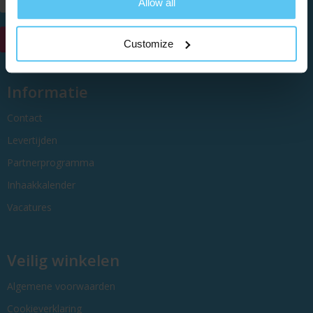
Allow all
Contacteer ons
Customize
Informatie
Contact
Levertijden
Partnerprogramma
Inhaakkalender
Vacatures
Veilig winkelen
Algemene voorwaarden
Cookieverklaring